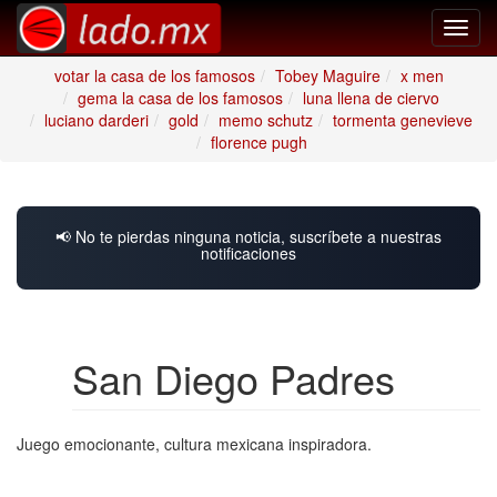
Toggl
navig
votar la casa de los famosos
Tobey Maguire
x men
gema la casa de los famosos
luna llena de ciervo
luciano darderi
gold
memo schutz
tormenta genevieve
florence pugh
📢 No te pierdas ninguna noticia, suscríbete a nuestras
notificaciones
San Diego Padres
Juego emocionante, cultura mexicana inspiradora.