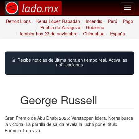
Toggl
navig
Detroit Lions
Kenia López Rabadán
Incendio
Perú
Pago
Puebla de Zaragoza
Gobierno
temblor hoy 23 de noviembre
Chihuahua
España
🚨 Recibe noticias de última hora en tiempo real. Activa las
notificaciones
George Russell
Gran Premio de Abu Dhabi 2025: Verstappen lidera, Norris busca
la victoria. La parrilla de salida revela la lucha por el título.
Fórmula 1 en vivo.