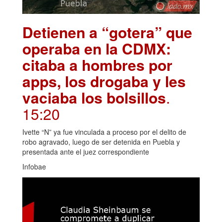
Detienen a “gotera” que
operaba en la CDMX:
citaba a hombres por
apps, los drogaba y les
vaciaba los bolsillos
.
15:20
Ivette “N” ya fue vinculada a proceso por el delito de
robo agravado, luego de ser detenida en Puebla y
presentada ante el juez correspondiente
Infobae