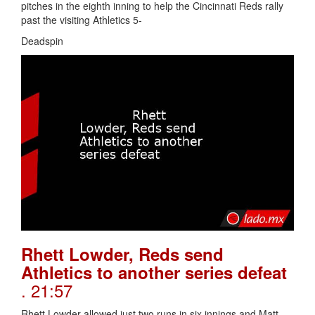
pitches in the eighth inning to help the Cincinnati Reds rally
past the visiting Athletics 5-
Deadspin
Rhett Lowder, Reds send
Athletics to another series defeat
. 21:57
Rhett Lowder allowed just two runs in six innings and Matt