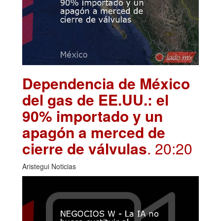
Dependencia de México
del gas de EE.UU.: el
90% importado y un
apagón a merced de
cierre de válvulas
. 20:20
Aristegui Noticias