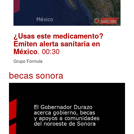
¿Usas este medicamento?
Emiten alerta sanitaria en
. 00:30
México
Grupo Fórmula
becas sonora