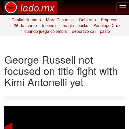
Tog
nav
Capital Humano
Marc Cucurella
Gobierno
Empresa
26 de marzo
Incendio
magic - bucks
Penélope Cruz
cuando juega colombia
deportivo cali - pasto
George Russell not
focused on title fight with
Kimi Antonelli yet