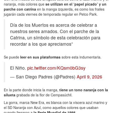
naranja, más colores que
se utilizan en el ‘papel picado’ y un
parche con catrina
en la manga izquierda, es como los frailes
jugarán cada viernes de temporada regular en Petco Park.
Día de los Muertos es acerca de celebrar a
nuestros seres amados. Con el parche de la
Catrina, un símbolo de esta celebración para
recordar a los que apreciamos”
Se puede
leer en sus plataformas
sobre esta indumentaria.
El Niño.
pic.twitter.com/KQsm0bG3sy
— San Diego Padres (@Padres)
April 9, 2026
En la parte donde inicia la manga,
tiene un tono naranja con la
silueta
grabada de la flor de Cempasúchil.
La gorra, marca New Era, es blanca con la víscera azul marino y
el SD Naranja con Azul, como aquellos colores que usaban
cuando llegaron a
la Serie Mundial de 1998.