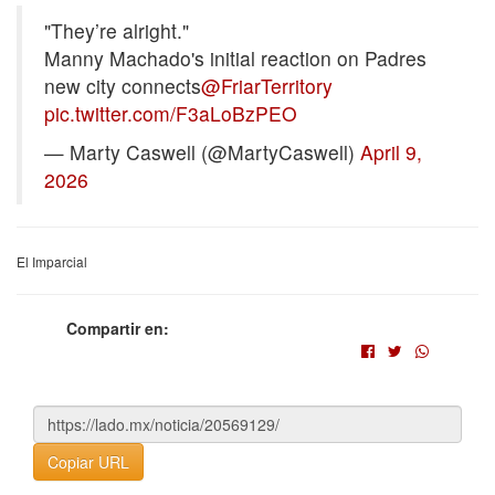
"They’re alright."
Manny Machado's initial reaction on Padres
new city connects
@FriarTerritory
pic.twitter.com/F3aLoBzPEO
— Marty Caswell (@MartyCaswell)
April 9,
2026
El Imparcial
Compartir en:
Copiar URL