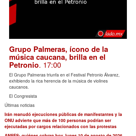
Grupo Palmeras, ícono de la
música caucana, brilla en el
. 17:00
Petronio
El Grupo Palmeras triunfa en el Festival Petronio Álvarez,
exhibiendo la rica herencia de la música de violines
caucanos.
El Congresista
Últimas noticias
Irán reanudó ejecuciones públicas de manifestantes y la
ONU advierte que más de 100 personas podrían ser
ejecutadas por cargos relacionados con las protestas
ANSES: quiénes cobran hoy, lunes 10 de agosto de 2026