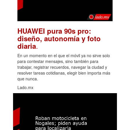
HUAWEI pura 90s pro:
diseño, autonomía y foto
.
diaria
En un momento en el que el móvil ya no sirve solo
para contestar mensajes, sino también para
trabajar, registrar recuerdos, navegar la ciudad y
resolver tareas cotidianas, elegir bien importa más
que nunca.
Lado.mx