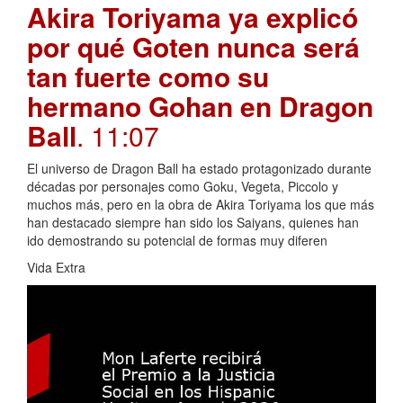
Akira Toriyama ya explicó
por qué Goten nunca será
tan fuerte como su
hermano Gohan en Dragon
Ball
. 11:07
El universo de Dragon Ball ha estado protagonizado durante
décadas por personajes como Goku, Vegeta, Piccolo y
muchos más, pero en la obra de Akira Toriyama los que más
han destacado siempre han sido los Saiyans, quienes han
ido demostrando su potencial de formas muy diferen
Vida Extra