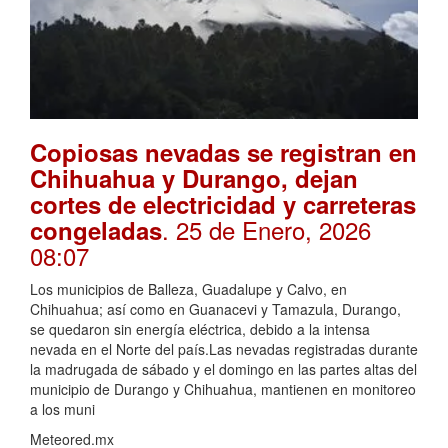
Copiosas nevadas se registran en
Chihuahua y Durango, dejan
cortes de electricidad y carreteras
. 25 de Enero, 2026
congeladas
08:07
Los municipios de Balleza, Guadalupe y Calvo, en
Chihuahua; así como en Guanacevi y Tamazula, Durango,
se quedaron sin energía eléctrica, debido a la intensa
nevada en el Norte del país.Las nevadas registradas durante
la madrugada de sábado y el domingo en las partes altas del
municipio de Durango y Chihuahua, mantienen en monitoreo
a los muni
Meteored.mx