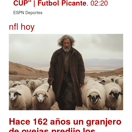
. 02:20
CUP" | Futbol Picante
ESPN Deportes
nfl hoy
Hace 162 años un granjero
de ovejas predijo los