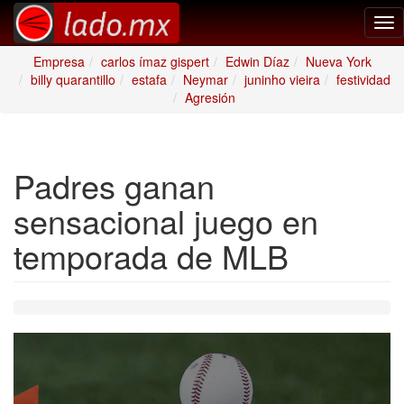
Tog
nav
Empresa
carlos ímaz gispert
Edwin Díaz
Nueva York
billy quarantillo
estafa
Neymar
juninho vieira
festividad
Agresión
Padres ganan
sensacional juego en
temporada de MLB