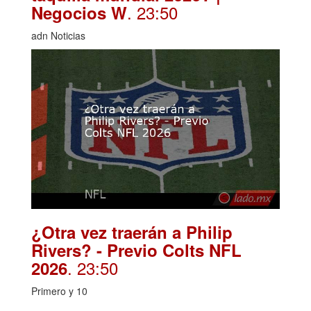
. 23:50
Negocios W
adn Noticias
¿Otra vez traerán a Philip
Rivers? - Previo Colts NFL
. 23:50
2026
Primero y 10