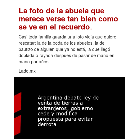
La foto de la abuela que
merece verse tan bien como
.
se ve en el recuerdo
Casi toda familia guarda una foto vieja que quiere
rescatar: la de la boda de los abuelos, la del
bautizo de alguien que ya no está, la que llegó
doblada o rayada después de pasar de mano en
mano por años.
Lado.mx