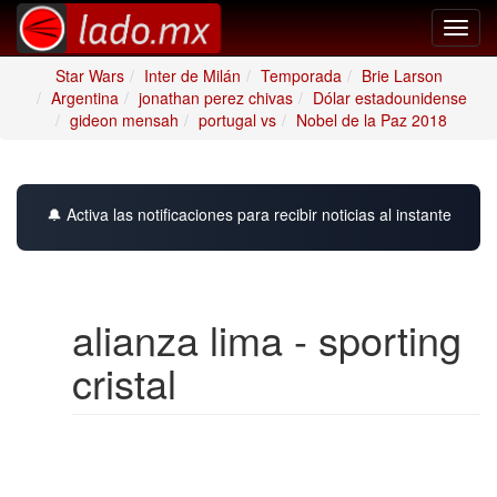
Toggl
navig
Star Wars
Inter de Milán
Temporada
Brie Larson
Argentina
jonathan perez chivas
Dólar estadounidense
gideon mensah
portugal vs
Nobel de la Paz 2018
🔔 Activa las notificaciones para recibir noticias al instante
alianza lima - sporting
cristal