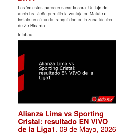
Los ‘celestes’ parecen sacar la cara. Un lujo del
ancla brasileño permitió la ventaja en Matute e
instaló un clima de tranquilidad en la zona técnica
de Zé Ricardo
Infobae
Alianza Lima vs Sporting
Cristal: resultado EN VIVO
. 09 de Mayo, 2026
de la Liga1