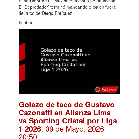
El narrador de L1 Max se emocionó por la acción.
El ‘Depredador’ terminó mandando el balón fuera
del arco de Diego Enríquez
Infobae
Golazo de taco de Gustavo
Cazonatti en Alianza Lima
vs Sporting Cristal por Liga
. 09 de Mayo, 2026
1 2026
20:50