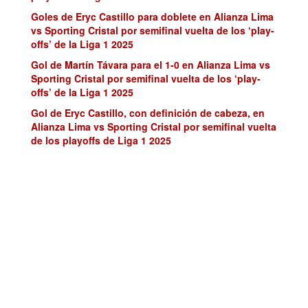
Goles de Eryc Castillo para doblete en Alianza Lima
vs Sporting Cristal por semifinal vuelta de los ‘play-
offs’ de la Liga 1 2025
Gol de Martín Távara para el 1-0 en Alianza Lima vs
Sporting Cristal por semifinal vuelta de los ‘play-
offs’ de la Liga 1 2025
Gol de Eryc Castillo, con definición de cabeza, en
Alianza Lima vs Sporting Cristal por semifinal vuelta
de los playoffs de Liga 1 2025