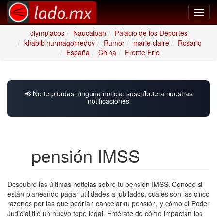
Toggl
navig
olympiacos
Naucalpan
Palacio de los Deportes
khabib nurmagomedov
Rumor
marie claire
Rosario
España
China
Frente Frío
📢 No te pierdas ninguna noticia, suscríbete a nuestras
notificaciones
pensión IMSS
Descubre las últimas noticias sobre tu pensión IMSS. Conoce si
están planeando pagar utilidades a jubilados, cuáles son las cinco
razones por las que podrían cancelar tu pensión, y cómo el Poder
Judicial fijó un nuevo tope legal. Entérate de cómo impactan los