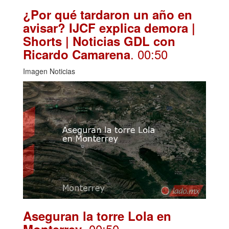
¿Por qué tardaron un año en
avisar? IJCF explica demora |
Shorts | Noticias GDL con
. 00:50
Ricardo Camarena
Imagen Noticias
Aseguran la torre Lola en
. 00:50
Monterrey