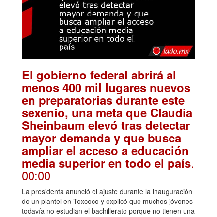
El gobierno federal abrirá al
menos 400 mil lugares nuevos
en preparatorias durante este
sexenio, una meta que Claudia
Sheinbaum elevó tras detectar
mayor demanda y que busca
ampliar el acceso a educación
.
media superior en todo el país
00:00
La presidenta anunció el ajuste durante la inauguración
de un plantel en Texcoco y explicó que muchos jóvenes
todavía no estudian el bachillerato porque no tienen una