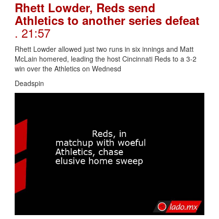
Rhett Lowder, Reds send
Athletics to another series defeat
. 21:57
Rhett Lowder allowed just two runs in six innings and Matt
McLain homered, leading the host Cincinnati Reds to a 3-2
win over the Athletics on Wednesd
Deadspin