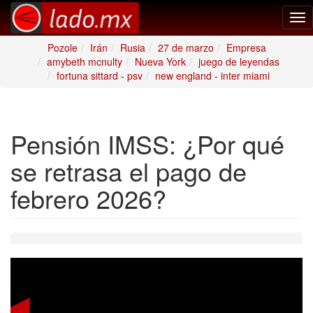
Tog
nav
Pozole
Irán
Rusia
27 de marzo
Empresa
amybeth mcnulty
Nueva York
juego de leyendas
fortuna sittard - psv
new england - inter miami
Pensión IMSS: ¿Por qué
se retrasa el pago de
febrero 2026?