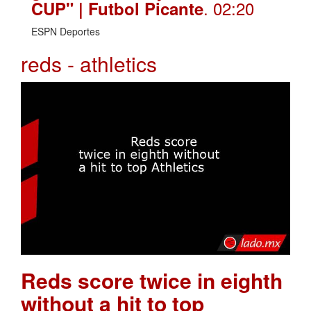
. 02:20
CUP" | Futbol Picante
ESPN Deportes
reds - athletics
Reds score twice in eighth
without a hit to top