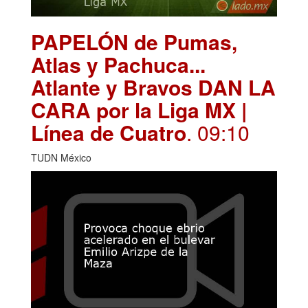
PAPELÓN de Pumas,
Atlas y Pachuca...
Atlante y Bravos DAN LA
CARA por la Liga MX |
Línea de Cuatro
. 09:10
TUDN México