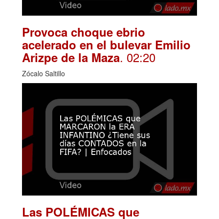
Provoca choque ebrio
acelerado en el bulevar Emilio
. 02:20
Arizpe de la Maza
Zócalo Saltillo
Las POLÉMICAS que