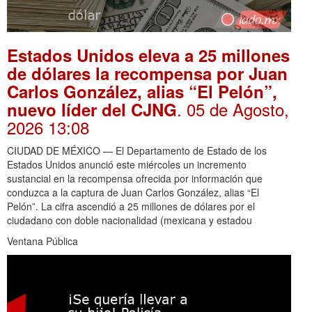
Estados Unidos eleva a 25 millones
de dólares la recompensa por Juan
Carlos González, alias “El Pelón”,
. 05 de Agosto,
nuevo líder del CJNG
2026 13:08
CIUDAD DE MÉXICO — El Departamento de Estado de los
Estados Unidos anunció este miércoles un incremento
sustancial en la recompensa ofrecida por información que
conduzca a la captura de Juan Carlos González, alias “El
Pelón”. La cifra ascendió a 25 millones de dólares por el
ciudadano con doble nacionalidad (mexicana y estadou
Ventana Pública