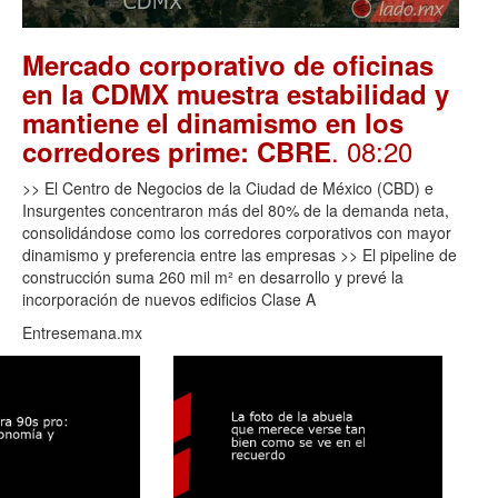
Mercado corporativo de oficinas
en la CDMX muestra estabilidad y
mantiene el dinamismo en los
. 08:20
corredores prime: CBRE
>> El Centro de Negocios de la Ciudad de México (CBD) e
Insurgentes concentraron más del 80% de la demanda neta,
consolidándose como los corredores corporativos con mayor
dinamismo y preferencia entre las empresas >> El pipeline de
construcción suma 260 mil m² en desarrollo y prevé la
incorporación de nuevos edificios Clase A
Entresemana.mx