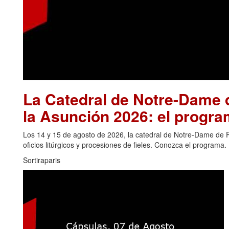
La Catedral de Notre-Dame d
la Asunción 2026: el progra
Los 14 y 15 de agosto de 2026, la catedral de Notre-Dame de Pa
oficios litúrgicos y procesiones de fieles. Conozca el programa.
Sortiraparis