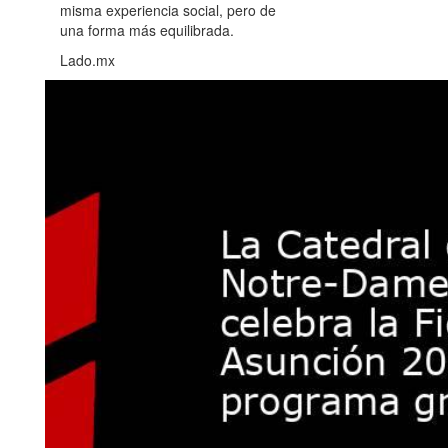
misma experiencia social, pero de
una forma más equilibrada.
Lado.mx