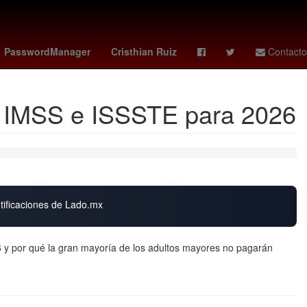
palmeiras - cerro
#Verificado2018
Brasil
Nueva York
PasswordManager
Cristhian Ruiz
Contacto
, IMSS e ISSSTE para 2026
otificaciones de Lado.mx
y por qué la gran mayoría de los adultos mayores no pagarán