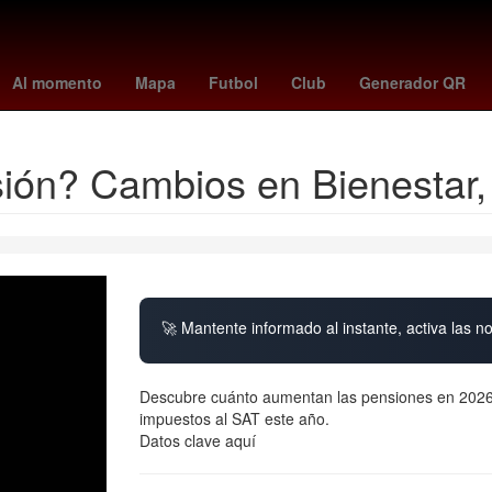
ico 2026
fulham vs crystal palace
elena rybakina
Semana Santa
Al momento
Mapa
Futbol
Club
Generador QR
sión? Cambios en Bienestar
🚀 Mantente informado al instante, activa las n
Descubre cuánto aumentan las pensiones en 2026 
impuestos al SAT este año.
Datos clave aquí