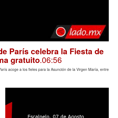
e París celebra la Fiesta de
ma gratuito
.06:56
rís acoge a los fieles para la Asunción de la Virgen María, entre