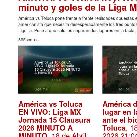
minuto y goles de la Liga 
América vs Toluca pone frente a frente realidades opuestas e
americanista que necesita desesperadamente los tres puntos
Liguilla. Pese a que solo los separan dos lugares en la tabla
365scores
América vs Toluca
América d
EN VIVO: Liga MX
lugar en l
Jornada 15 Clausura
ante el b
. 1
2026 MINUTO A
Toluca
. 18 de Abril,
2026 21:0
MINUTO