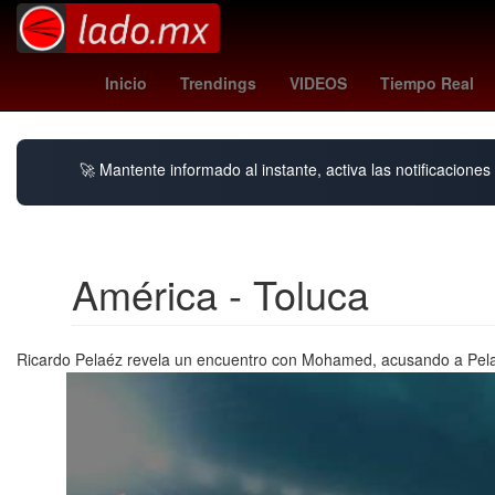
Henipavirus
Estética
Inicio
Trendings
VIDEOS
Tiempo Real
🚀 Mantente informado al instante, activa las notificacione
América - Toluca
Ricardo Pelaéz revela un encuentro con Mohamed, acusando a Pelaéz