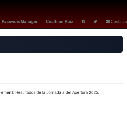
onzon
cavaliers - rockets
PasswordManager
Cristhian Ruiz
Contacto
Femenil: Resultados de la Jornada 2 del Apertura 2025.