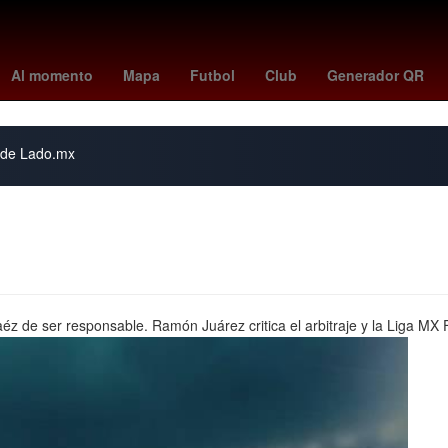
peppa pig
rockets
swag 2
Pago
HBO
Empresa
florian m
Al momento
Mapa
Futbol
Club
Generador QR
s de Lado.mx
 de ser responsable. Ramón Juárez critica el arbitraje y la Liga MX 