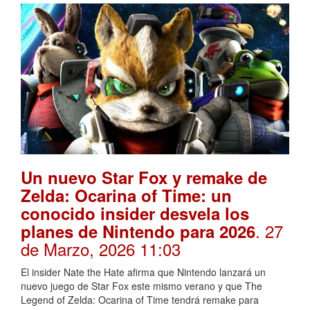
Un nuevo Star Fox y remake de
Zelda: Ocarina of Time: un
conocido insider desvela los
. 27
planes de Nintendo para 2026
de Marzo, 2026 11:03
El insider Nate the Hate afirma que Nintendo lanzará un
nuevo juego de Star Fox este mismo verano y que The
Legend of Zelda: Ocarina of Time tendrá remake para