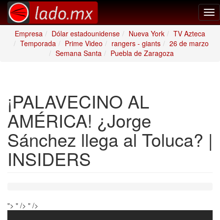
Tog
nav
Empresa
Dólar estadounidense
Nueva York
TV Azteca
Temporada
Prime Video
rangers - giants
26 de marzo
Semana Santa
Puebla de Zaragoza
¡PALAVECINO AL
AMÉRICA! ¿Jorge
Sánchez llega al Toluca? |
INSIDERS
">
" />
" />