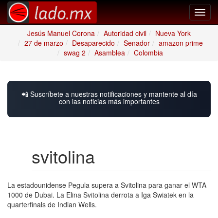
Toggl
navig
Jesús Manuel Corona
Autoridad civil
Nueva York
27 de marzo
Desaparecido
Senador
amazon prime
swag 2
Asamblea
Colombia
📲 Suscríbete a nuestras notificaciones y mantente al día
con las noticias más importantes
svitolina
La estadounidense Pegula supera a Svitolina para ganar el WTA
1000 de Dubai. La Elina Svitolina derrota a Iga Swiatek en la
quarterfinals de Indian Wells.