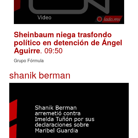
Sheinbaum niega trasfondo
político en detención de Ángel
. 09:50
Aguirre
Grupo Fórmula
shanik berman