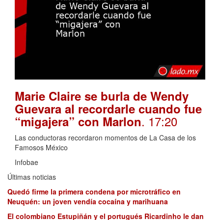
Marie Claire se burla de Wendy
Guevara al recordarle cuando fue
. 17:20
“migajera” con Marlon
Las conductoras recordaron momentos de La Casa de los
Famosos México
Infobae
Últimas noticias
Quedó firme la primera condena por microtráfico en
Neuquén: un joven vendía cocaína y marihuana
El colombiano Estupiñán y el portugués Ricardinho le dan