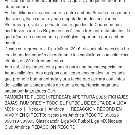
El historial reciente favorece a las Águilas, aunque no de forma
abrumadora.
En los últimos cinco encuentros entre ambos, América ha ganado
dos veces, Necaxa una y han empatado en dos ocasiones.
Sin embargo, vale la pena destacar que los de Coapa no han
podido vencer a los Rayos en sus últimos tres enfrentamientos, lo
que añade un componente psicológico importante para ambos
bandos.
Desde su regreso a la Liga MX en 2016, el conjunto necaxista ha
tenido un desempeño discreto ante los capitalinos, con solo cinco
triunfos en 20 enfrentamientos.
Aun así, el escenario está puesto para una noche especial en
Aguascalientes: dos equipos que llegan encendidos, un estadio
que promete buena entrada y una fecha que cerrará con tintes
de liguilla anticipada antes de que la competencia haga una
pausa por la Leagues Cup.
TAMBIÉN TE PUEDE INTERESAR: APERTURA 2025: FICHAJES,
BAJAS, RUMORES Y TODO EL FUTBOL DE ESUFA DE A LIGA
MX Inicio | Necaxa | América | REDACCIÓN RÉCORD EN
VIVO Y EN DIRECTO: Necaxa vs América RÉCORD 390525
390419 389993 Clasificación Liga MX Futbol Liga MX Necaxa
Club América REDACCIÓN RÉCORD