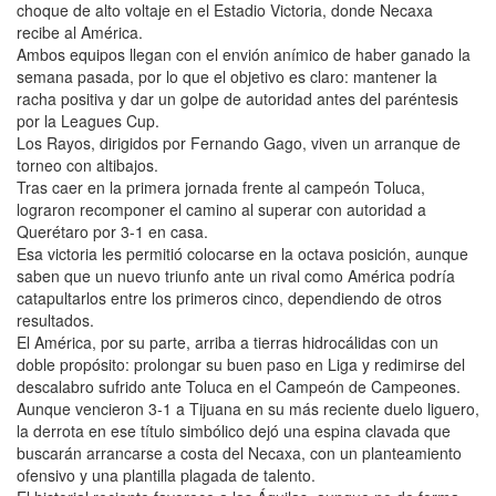
choque de alto voltaje en el Estadio Victoria, donde Necaxa
recibe al América.
Ambos equipos llegan con el envión anímico de haber ganado la
semana pasada, por lo que el objetivo es claro: mantener la
racha positiva y dar un golpe de autoridad antes del paréntesis
por la Leagues Cup.
Los Rayos, dirigidos por Fernando Gago, viven un arranque de
torneo con altibajos.
Tras caer en la primera jornada frente al campeón Toluca,
lograron recomponer el camino al superar con autoridad a
Querétaro por 3-1 en casa.
Esa victoria les permitió colocarse en la octava posición, aunque
saben que un nuevo triunfo ante un rival como América podría
catapultarlos entre los primeros cinco, dependiendo de otros
resultados.
El América, por su parte, arriba a tierras hidrocálidas con un
doble propósito: prolongar su buen paso en Liga y redimirse del
descalabro sufrido ante Toluca en el Campeón de Campeones.
Aunque vencieron 3-1 a Tijuana en su más reciente duelo liguero,
la derrota en ese título simbólico dejó una espina clavada que
buscarán arrancarse a costa del Necaxa, con un planteamiento
ofensivo y una plantilla plagada de talento.