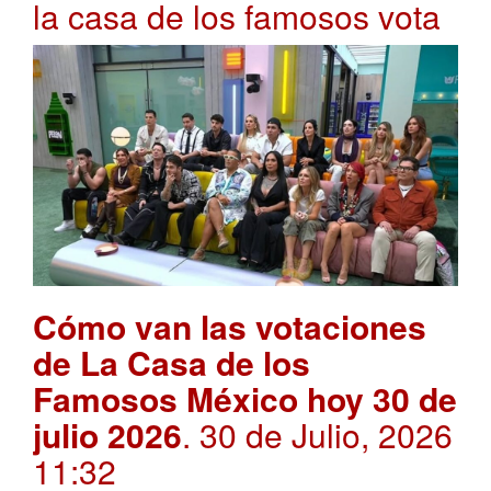
la casa de los famosos vota
Cómo van las votaciones
de La Casa de los
Famosos México hoy 30 de
julio 2026
. 30 de Julio, 2026
11:32