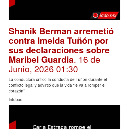
Shanik Berman arremetió
contra Imelda Tuñón por
sus declaraciones sobre
Maribel Guardia
. 16 de
Junio, 2026 01:30
La conductora criticó la conducta de Tuñón durante el
conflicto legal y advirtió que la vida “le va a romper el
corazón”
Infobae