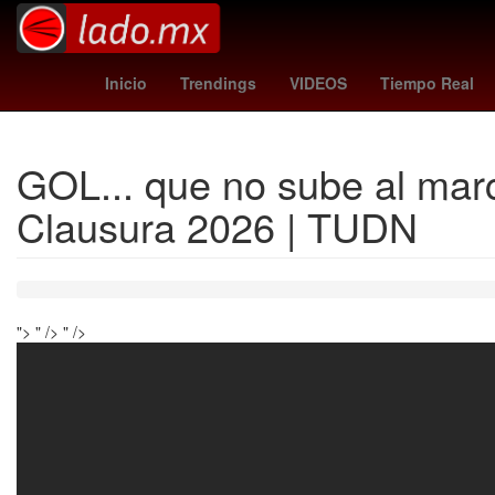
leon fc
fortaleza - palmeiras
G
Inicio
Trendings
VIDEOS
Tiempo Real
GOL... que no sube al marc
Clausura 2026 | TUDN
">
" />
" />