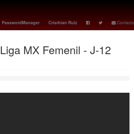
colás Maduro
Desalojo
El Paso
PasswordManager
Cristhian Ruiz
Contacto
 Liga MX Femenil - J-12