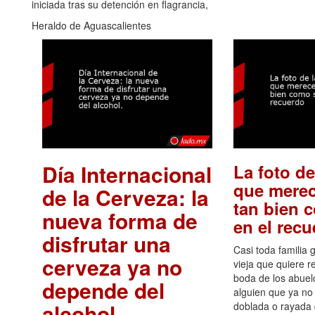
iniciada tras su detención en flagrancia,
Heraldo de Aguascalientes
Día Internacional
La foto de
que merec
de la Cerveza: la
tan bien 
nueva forma de
en el rec
disfrutar una
Casi toda familia 
cerveza ya no
vieja que quiere re
boda de los abuelo
depende del
alguien que ya no 
alcohol.
.
doblada o rayada