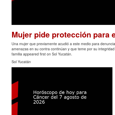
Mujer pide protección para el
Una mujer que previamente acudió a este medio para denunciar
amenazas en su contra continúan y que teme por su integridad y
familia appeared first on Sol Yucatán.
Sol Yucatán