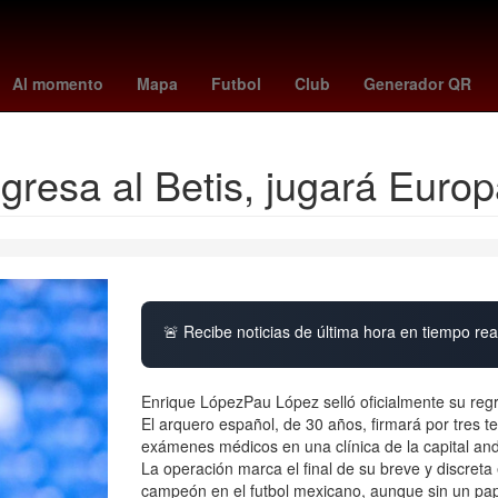
unetaka murakami
celtics - raptors
UEFA Europa League
osasu
Al momento
Mapa
Futbol
Club
Generador QR
gresa al Betis, jugará Euro
🚨 Recibe noticias de última hora en tiempo real
Enrique LópezPau López selló oficialmente su regre
El arquero español, de 30 años, firmará por tres t
exámenes médicos en una clínica de la capital an
La operación marca el final de su breve y discreta
campeón en el futbol mexicano, aunque sin un pap