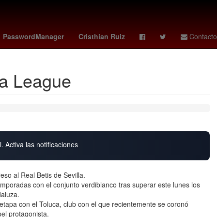
na
misa domingo de pascua
Lewis Hamilton
raptors - celtics
PasswordManager
Cristhian Ruiz
Contacto
pa League
. Activa las notificaciones
so al Real Betis de Sevilla.
emporadas con el conjunto verdiblanco tras superar este lunes los
daluza.
 etapa con el Toluca, club con el que recientemente se coronó
el protagonista.