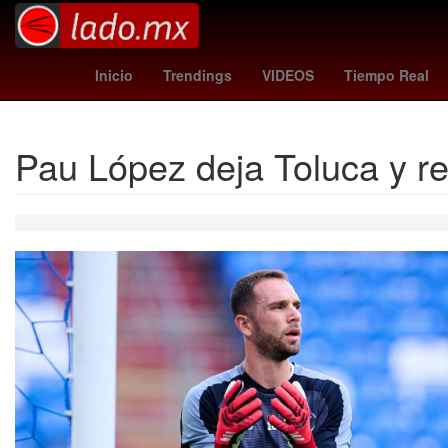
Monterrey Metal Fest
millonarios - cúcuta
rangers - reds
m
Inicio
Trendings
VIDEOS
Tiempo Real
Pau López deja Toluca y re