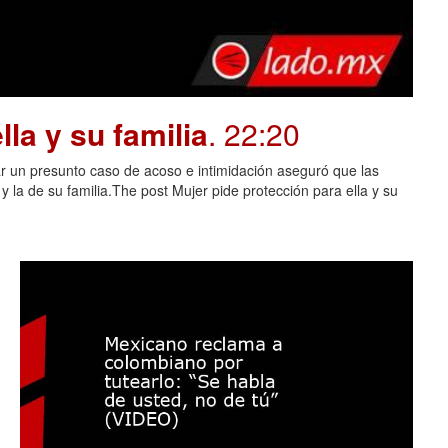
la y su familia
. 22:20
 un presunto caso de acoso e intimidación aseguró que las
 la de su familia.The post Mujer pide protección para ella y su