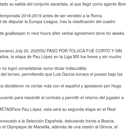
do su salida del conjunto escarlata, al que llegó como agente libre
a temporada 2018-2019 antes de ser vendido a la Roma.
de disputar la Europa League, tras la clasificación del cuadro
etis goalkeeper in next hours after verbal agreement done for weeks.
Romano) July 20, 2025SU PASO POR TOLUCA FUE CORTO Y SIN
tiva, la etapa de Pau López en la Liga MX fue breve y sin mucho
no logró consolidarse como titular indiscutible.
re del torneo, permitiendo que Luis García tomara el puesto bajo los
uca decidieron no contar más con el español y apostaron por Hugo
erdo para rescindir el contrato y permitir el retorno del jugador a
SPara Pau López, esta será su segunda etapa en el Real
convocado a la Selección Española, debutando frente a Bosnia.
 el Olympique de Marsella, además de una cesión al Girona, el