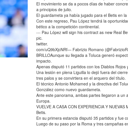
El movimiento se da a pocos días de haber concreta
a principios de julio.
El guardameta ya había jugado para el Betis en l
Con este regreso, Pau López tendrá la oportunidad 
bético a la competición continental.
--- Pau López will sign his contract as new Real B
pic.
twitter.
com/uQ9bXjcNRf— Fabrizio Romano (@Fabrizio
BRILLOAunque su llegada a Toluca generó expecta
impacto.
Apenas disputó 11 partidos con los Diablos Rojos y 
Una lesión en plena Liguilla lo dejó fuera del cier
tres palos y se convirtiera en el arquero del título.
El técnico Antonio Mohamed y la directiva del Tol
González como nuevo guardameta.
Ante este panorama, ambas partes llegaron a un acu
Europa.
VUELVE A CASA CON EXPERIENCIA Y NUEVAS META
Betis.
En su primera estancia disputó 35 partidos y fue 
Luego de su paso por la Roma y tres campañas en