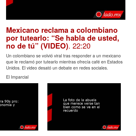
Mexicano reclama a colombiano
por tutearlo: “Se habla de usted,
. 22:20
no de tú” (VIDEO)
Un colombiano se volvió viral tras responder a un mexicano
que le reclamó por tutearlo mientras ofrecía café en Estados
Unidos. El video desató un debate en redes sociales.
El Imparcial