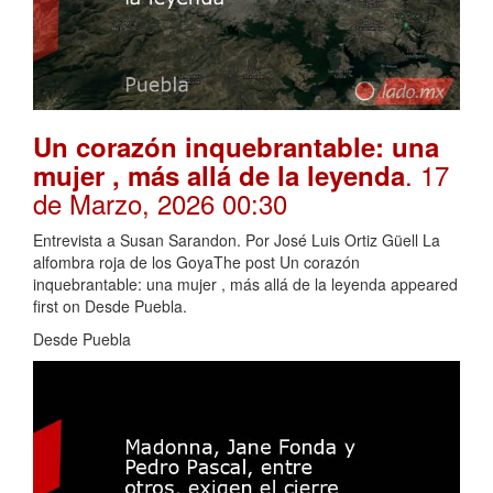
Un corazón inquebrantable: una
. 17
mujer , más allá de la leyenda
de Marzo, 2026 00:30
Entrevista a Susan Sarandon. Por José Luis Ortiz Güell La
alfombra roja de los GoyaThe post Un corazón
inquebrantable: una mujer , más allá de la leyenda appeared
first on Desde Puebla.
Desde Puebla