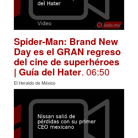
Spider-Man: Brand New
Day es el GRAN regreso
del cine de superhéroes
| Guía del Hater
. 06:50
El Heraldo de México