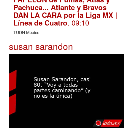
Pachuca... Atlante y Bravos
DAN LA CARA por la Liga MX |
. 09:10
Línea de Cuatro
TUDN México
susan sarandon