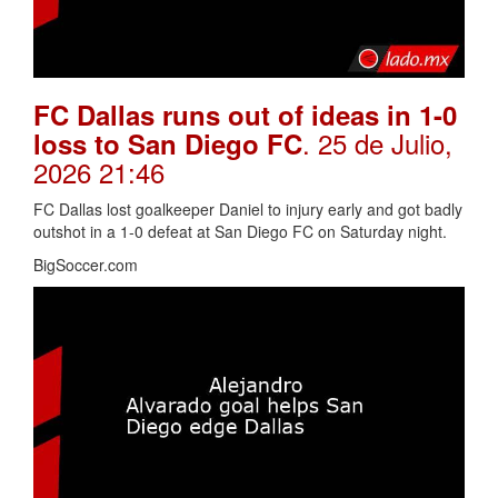
FC Dallas runs out of ideas in 1-0
. 25 de Julio,
loss to San Diego FC
2026 21:46
FC Dallas lost goalkeeper Daniel to injury early and got badly
outshot in a 1-0 defeat at San Diego FC on Saturday night.
BigSoccer.com