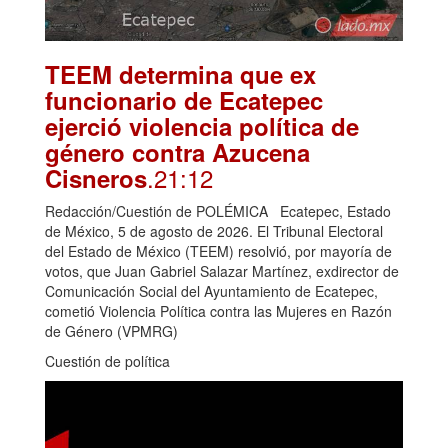
TEEM determina que ex
funcionario de Ecatepec
ejerció violencia política de
género contra Azucena
.21:12
Cisneros
Redacción/Cuestión de POLÉMICA Ecatepec, Estado
de México, 5 de agosto de 2026. El Tribunal Electoral
del Estado de México (TEEM) resolvió, por mayoría de
votos, que Juan Gabriel Salazar Martínez, exdirector de
Comunicación Social del Ayuntamiento de Ecatepec,
cometió Violencia Política contra las Mujeres en Razón
de Género (VPMRG)
Cuestión de política