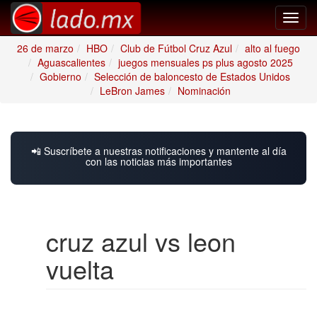
Toggl
navig
26 de marzo
HBO
Club de Fútbol Cruz Azul
alto al fuego
Aguascalientes
juegos mensuales ps plus agosto 2025
Gobierno
Selección de baloncesto de Estados Unidos
LeBron James
Nominación
📲 Suscríbete a nuestras notificaciones y mantente al día
con las noticias más importantes
cruz azul vs leon
vuelta