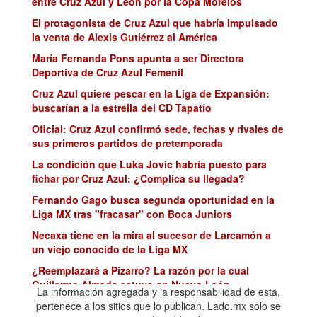
entre Cruz Azul y León por la Copa Morelos
El protagonista de Cruz Azul que habría impulsado
la venta de Alexis Gutiérrez al América
María Fernanda Pons apunta a ser Directora
Deportiva de Cruz Azul Femenil
Cruz Azul quiere pescar en la Liga de Expansión:
buscarían a la estrella del CD Tapatío
Oficial: Cruz Azul confirmó sede, fechas y rivales de
sus primeros partidos de pretemporada
La condición que Luka Jovic habría puesto para
fichar por Cruz Azul: ¿Complica su llegada?
Fernando Gago busca segunda oportunidad en la
Liga MX tras "fracasar" con Boca Juniors
Necaxa tiene en la mira al sucesor de Larcamón a
un viejo conocido de la Liga MX
¿Reemplazará a Pizarro? La razón por la cual
Guillermo Almada estuvo en Nuevo León
La información agregada y la responsabilidad de esta,
Concachampions: ¿Quiénes han sido todos los
pertenece a los sitios que lo publican. Lado.mx solo se