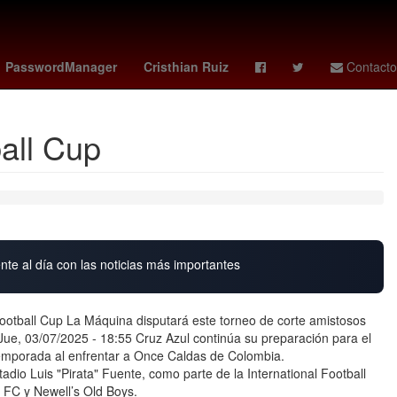
Claro Sports
Rafael Caro Quintero
PasswordManager
Cristhian Ruiz
Contacto
all Cup
nte al día con las noticias más importantes
ootball Cup La Máquina disputará este torneo de corte amistosos
ue, 03/07/2025 - 18:55 Cruz Azul continúa su preparación para el
temporada al enfrentar a Once Caldas de Colombia.
adio Luis "Pirata" Fuente, como parte de la International Football
 FC y Newell’s Old Boys.