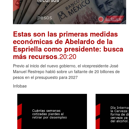
Estas son las primeras medidas
económicas de Abelardo de la
Espriella como presidente: busca
.20:20
más recursos
Previo al inicio del nuevo gobierno, el vicepresidente José
Manuel Restrepo habló sobre un faltante de 20 billones de
pesos en el presupuesto para 2027
Infobae