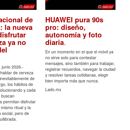
acional de
HUAWEI pura 90s
: la nueva
pro: diseño,
isfrutar
autonomía y foto
.
za ya no
diaria
el
En un momento en el que el móvil ya
no sirve solo para contestar
mensajes, sino también para trabajar,
 junio 2026.-
registrar recuerdos, navegar la ciudad
hablar de cerveza
y resolver tareas cotidianas, elegir
 inevitablemente de
bien importa más que nunca.
go, los hábitos de
Lado.mx
olucionando y cada
 buscan
es permitan disfrutar
 mismo ritual y la
 social, pero de
ilibrada.