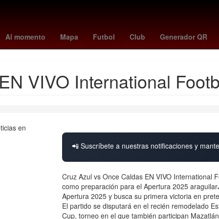
4
Nueva York
Aguascalientes
Incendio
Perú
Semana Santa
Al momento
Mapa
Futbol
Club
Generador QR
EN VIVO International Footb
📲 Suscríbete a nuestras notificaciones y mante
Cruz Azul vs Once Caldas EN VIVO International F
como preparación para el Apertura 2025 araguilarJ
Apertura 2025 y busca su primera victoria en pre
El partido se disputará en el recién remodelado Est
Cup, torneo en el que también participan Mazatlán