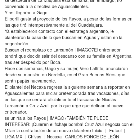
se despedirá de La Máquina esta semana, sin embargo, no
convenció a la directiva de Aguascalientes.
Y así llegaron a Gago.
El perfil gusta al proyecto de los Rayos, a pesar de las formas en
las que tiró intempestivamente al del Guadalajara.
Ya establecieron contacto con el estratega argentino, le
plantearon la base de lo que buscan en Aguas y están en la
negociación.
Buscan el reemplazo de Larcamón | IMAGO7El entrenador
tendrá que decidir salir del descanso con su familia en Argentina
tras ser despedido por Boca.
Hace dos semanas, Gago y su mujer, Vero Laffitte, anunciaron
desde su mansión en Nordelta, en el Gran Buenos Aires, que
serán papás nuevamente.
El plantel del Necaxa regresa la siguiente semana a reportar en
Aguascalientes para iniciar pretemporada tras vacaciones, días
en los que se cerrará oficialmente el traspaso de Nicolás
Larcamón a Cruz Azul, por lo que urge que definan al nuevo
entrenador.
se uniría a los Rayos | IMAGO7TAMBIÉN TE PUEDE
INTERESAR: ¡Quieren el fichaje bomba! Cruz Azul negocia con el
Milan la contratación de un nuevo delantero Inicio | Futbol |
LIGA MX | Chivas | Necaxa CARLOS PONCE DE LEÓN