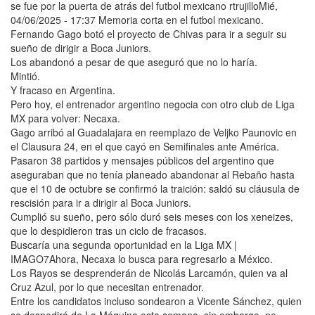
se fue por la puerta de atrás del futbol mexicano rtrujilloMié,
04/06/2025 - 17:37 Memoria corta en el futbol mexicano.
Fernando Gago botó el proyecto de Chivas para ir a seguir su
sueño de dirigir a Boca Juniors.
Los abandonó a pesar de que aseguró que no lo haría.
Mintió.
Y fracaso en Argentina.
Pero hoy, el entrenador argentino negocia con otro club de Liga
MX para volver: Necaxa.
Gago arribó al Guadalajara en reemplazo de Veljko Paunovic en
el Clausura 24, en el que cayó en Semifinales ante América.
Pasaron 38 partidos y mensajes públicos del argentino que
aseguraban que no tenía planeado abandonar al Rebaño hasta
que el 10 de octubre se confirmó la traición: saldó su cláusula de
rescisión para ir a dirigir al Boca Juniors.
Cumplió su sueño, pero sólo duró seis meses con los xeneizes,
que lo despidieron tras un ciclo de fracasos.
Buscaría una segunda oportunidad en la Liga MX |
IMAGO7Ahora, Necaxa lo busca para regresarlo a México.
Los Rayos se desprenderán de Nicolás Larcamón, quien va al
Cruz Azul, por lo que necesitan entrenador.
Entre los candidatos incluso sondearon a Vicente Sánchez, quien