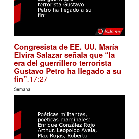
Congresista de EE. UU. María
Elvira Salazar señala que “la
era del guerrillero terrorista
Gustavo Petro ha llegado a su
.17:27
fin”
Semana