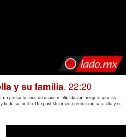
la y su familia
. 22:20
 un presunto caso de acoso e intimidación aseguró que las
 la de su familia.The post Mujer pide protección para ella y su