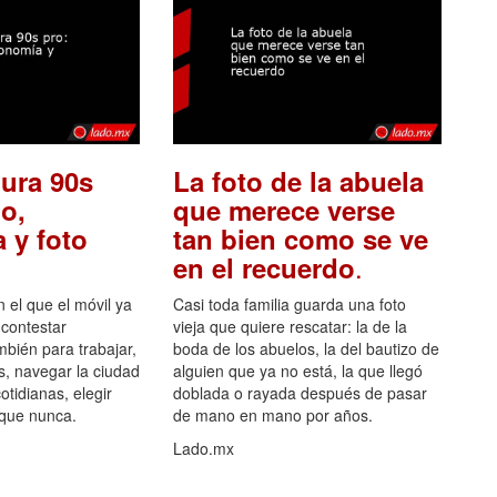
ura 90s
La foto de la abuela
o,
que merece verse
 y foto
tan bien como se ve
.
en el recuerdo
el que el móvil ya
Casi toda familia guarda una foto
 contestar
vieja que quiere rescatar: la de la
mbién para trabajar,
boda de los abuelos, la del bautizo de
s, navegar la ciudad
alguien que ya no está, la que llegó
otidianas, elegir
doblada o rayada después de pasar
 que nunca.
de mano en mano por años.
Lado.mx