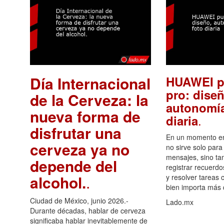
Día Internacional
HUAWEI p
pro: diseñ
de la Cerveza: la
autonomía
nueva forma de
.
diaria
disfrutar una
En un momento en 
cerveza ya no
no sirve solo para
mensajes, sino ta
depende del
registrar recuerdo
alcohol.
.
y resolver tareas c
bien importa más
Ciudad de México, junio 2026.-
Lado.mx
Durante décadas, hablar de cerveza
significaba hablar inevitablemente de