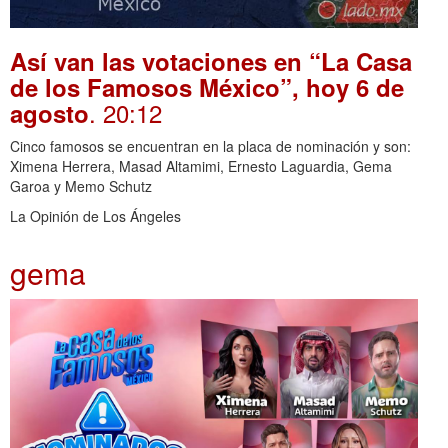
Así van las votaciones en “La Casa
de los Famosos México”, hoy 6 de
. 20:12
agosto
Cinco famosos se encuentran en la placa de nominación y son:
Ximena Herrera, Masad Altamimi, Ernesto Laguardia, Gema
Garoa y Memo Schutz
La Opinión de Los Ángeles
gema