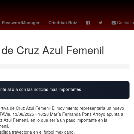
na
misa domingo de pascua
Lewis Hamilton
raptors - celtics
PasswordManager
Cristhian Ruiz
Contacto
 de Cruz Azul Femenil
nte al día con las noticias más importantes
rtiva de Cruz Azul Femenil El movimiento representaría un nuevo
TAVie, 13/06/2025 - 16:28 María Fernanda Pons Arroyo apunta a
z Azul Femenil, en lo que sería un paso importante en la
enil.
ida trayectoria en el futbol mexicano.