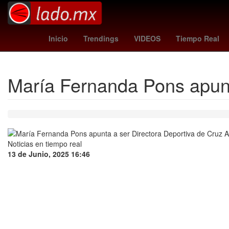
Monterrey Metal Fest
millonarios - cúcuta
rangers - reds
m
Inicio
Trendings
VIDEOS
Tiempo Real
María Fernanda Pons apunt
13 de Junio, 2025 16:46