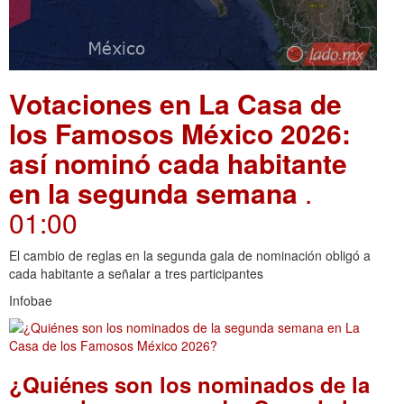
Votaciones en La Casa de
los Famosos México 2026:
así nominó cada habitante
en la segunda semana
.
01:00
El cambio de reglas en la segunda gala de nominación obligó a
cada habitante a señalar a tres participantes
Infobae
¿Quiénes son los nominados de la