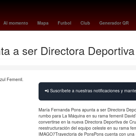
unetaka murakami
celtics - raptors
UEFA Europa League
osasu
Al momento
Mapa
Futbol
Club
Generador QR
a a ser Directora Deportiva
📲 Suscríbete a nuestras notificaciones y mante
María Fernanda Pons apunta a ser Directora Depo
rumbo para La Máquina en su rama femenil David
convertirse en la nueva Directora Deportiva de Cru
reestructuración del equipo celeste en su rama fem
IMAGO7Trayectoria de PonsPons cuenta con una sól