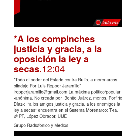
*A los compinches
justicia y gracia, a la
oposición la ley a
secas
.12:04
*Todo el poder del Estado contra Ruffo, a morenarcos
blindaje Por Luis Repper Jaramillo*
lrepperjaramillo@gmail.com La máxima político/popular
-anónima. No creada por Benito Juárez, menos, Porfirio
Díaz-: “a los amigos justicia y gracia, a los enemigos la
ley a secas” encuentra en el Sistema Morenarco: T4a,
2º PT, López Obrador, UIJE
Grupo Radiofónico y Medios