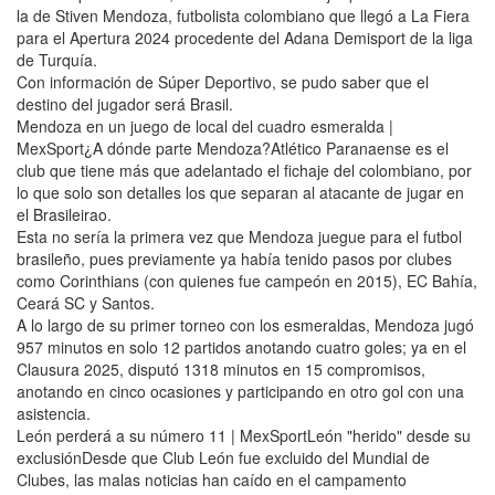
la de Stiven Mendoza, futbolista colombiano que llegó a La Fiera
para el Apertura 2024 procedente del Adana Demisport de la liga
de Turquía.
Con información de Súper Deportivo, se pudo saber que el
destino del jugador será Brasil.
Mendoza en un juego de local del cuadro esmeralda |
MexSport¿A dónde parte Mendoza?Atlético Paranaense es el
club que tiene más que adelantado el fichaje del colombiano, por
lo que solo son detalles los que separan al atacante de jugar en
el Brasileirao.
Esta no sería la primera vez que Mendoza juegue para el futbol
brasileño, pues previamente ya había tenido pasos por clubes
como Corinthians (con quienes fue campeón en 2015), EC Bahía,
Ceará SC y Santos.
A lo largo de su primer torneo con los esmeraldas, Mendoza jugó
957 minutos en solo 12 partidos anotando cuatro goles; ya en el
Clausura 2025, disputó 1318 minutos en 15 compromisos,
anotando en cinco ocasiones y participando en otro gol con una
asistencia.
León perderá a su número 11 | MexSportLeón "herido" desde su
exclusiónDesde que Club León fue excluido del Mundial de
Clubes, las malas noticias han caído en el campamento