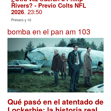
Rivers? - Previo Colts NFL
. 23:50
2026
Primero y 10
bomba en el pan am 103
Qué pasó en el atentado de
Lockerbie: la historia real