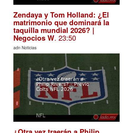
Zendaya y Tom Holland: ¿El
matrimonio que dominará la
taquilla mundial 2026? |
. 23:50
Negocios W
adn Noticias
¿Otra vez traerán a Philip