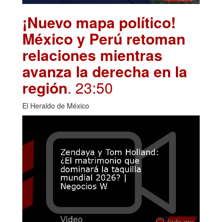
¡Nuevo mapa político!
México y Perú retoman
relaciones mientras
avanza la derecha en la
región
. 23:50
El Heraldo de México