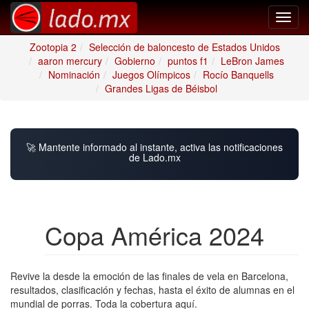
Toggl
navig
Zootopia 2
Selección de baloncesto de Estados Unidos
aaron mercury
Gobierno
puntos f1
LeBron James
Nominación
Juegos Olímpicos
Rocío Banquells
Grandes Ligas de Béisbol
🚀 Mantente informado al instante, activa las notificaciones
de Lado.mx
Copa América 2024
Revive la desde la emoción de las finales de vela en Barcelona,
resultados, clasificación y fechas, hasta el éxito de alumnas en el
mundial de porras. Toda la cobertura aquí.