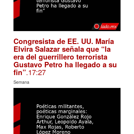
Congresista de EE. UU. María
Elvira Salazar señala que “la
era del guerrillero terrorista
Gustavo Petro ha llegado a su
.17:27
fin”
Semana