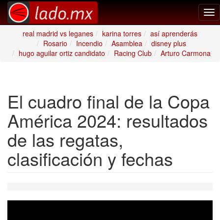
Tog
nav
real madrid vs leganes
karina torres
así aprenderás
Rosario
Incendio
Asamblea
disney plus
hugo aguilar ortiz candidato
Racing Club
Arturo Carmona
El cuadro final de la Copa
América 2024: resultados
de las regatas,
clasificación y fechas