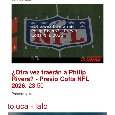
¿Otra vez traerán a Philip
Rivers? - Previo Colts NFL
. 23:50
2026
Primero y 10
toluca - lafc