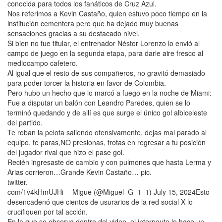
conocida para todos los fanáticos de Cruz Azul.
Nos referimos a Kevin Castaño, quien estuvo poco tiempo en la
institución cementera pero que ha dejado muy buenas
sensaciones gracias a su destacado nivel.
Si bien no fue titular, el entrenador Néstor Lorenzo lo envió al
campo de juego en la segunda etapa, para darle aire fresco al
mediocampo cafetero.
Al igual que el resto de sus compañeros, no gravitó demasiado
para poder torcer la historia en favor de Colombia.
Pero hubo un hecho que lo marcó a fuego en la noche de Miami:
Fue a disputar un balón con Leandro Paredes, quien se lo
terminó quedando y de allí es que surge el único gol albiceleste
del partido.
Te roban la pelota saliendo ofensivamente, dejas mal parado al
equipo, te paras,NO presionas, trotas en regresar a tu posición
del jugador rival que hizo el pase gol.
Recién ingresaste de cambio y con pulmones que hasta Lerma y
Arias corrieron…Grande Kevin Castaño… pic.
twitter.
com/1v4kHmUJHi— Migue (@Miguel_G_1_1) July 15, 2024Esto
desencadenó que cientos de usurarios de la red social X lo
crucifiquen por tal acción.
En la que se observa dentro del video, el internauta le hace un