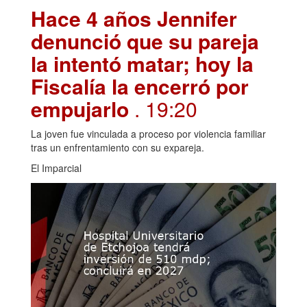
Hace 4 años Jennifer
denunció que su pareja
la intentó matar; hoy la
Fiscalía la encerró por
empujarlo
. 19:20
La joven fue vinculada a proceso por violencia familiar
tras un enfrentamiento con su expareja.
El Imparcial