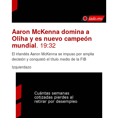
Aaron McKenna domina a
Oliha y es nuevo campeón
. 19:32
mundial
El irlandés Aaron McKenna se impuso por amplia
decisión y conquistó el título medio de la FIB
Izquierdazo