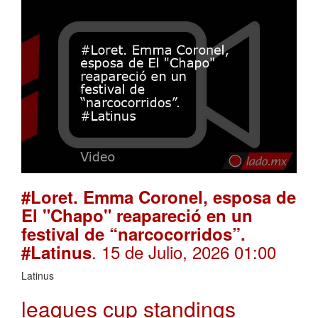
#Loret. Emma Coronel, esposa de
El "Chapo" reapareció en un
festival de “narcocorridos”.
. 15 de Julio, 2026 01:00
#Latinus
Latinus
leagues cup standings