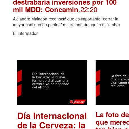
destrabaría inversiones por 100
.22:20
mil MDD: Concamin
Alejandro Malagón reconoció que es importante "cerrar la
mayor cantidad de puntos" del tratado de aquí a diciembre
El Informador
Día Internacional
La foto de
que merec
de la Cerveza: la