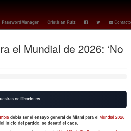
Puebla de Zaragoza
Senador
PasswordManager
Cristhian Ruiz
Contacto
a el Mundial de 2026: ‘No
uestras notificaciones
ombia
debía ser el ensayo general de Miami
para el
Mundial 2026
el inicio del partido, se desató el caos.