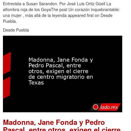
Entrevista a Susan Sarandon. Por José Luis Ortiz Güell La
alfombra roja de los GoyaThe post Un corazón inquebrantable:
una mujer , más allá de la leyenda appeared first on Desde
Puebla.
Desde Puebla
Madonna, Jane Fonda y Pedro
Pascal, entre otros, exigen el cierre