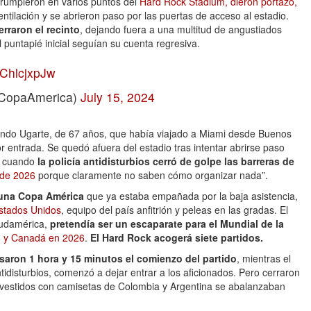
rrumpieron en varios puntos del
Hard Rock Stadium, dieron portazo,
entilación y se abrieron paso por las puertas de acceso al estadio.
erraron el recinto
, dejando fuera a una multitud de angustiados
 puntapié inicial seguían su cuenta regresiva.
5ChlcjxpJw
opaAmerica)
July 15, 2024
rnando Ugarte, de 67 años, que había viajado a Miami desde Buenos
or entrada. Se quedó afuera del estadio tras intentar abrirse paso
er cuando
la policía antidisturbios cerró de golpe las barreras de
 de 2026
porque claramente no saben cómo organizar nada”.
e una Copa América
que ya estaba empañada por la baja asistencia,
stados Unidos
, equipo del país anfitrión y peleas en las gradas. El
Sudamérica,
pretendía ser un escaparate para el Mundial de la
o y Canadá en 2026
.
El Hard Rock acogerá siete partidos.
asaron 1 hora y 15 minutos el comienzo del partido
, mientras el
ntidisturbios, comenzó a dejar entrar a los aficionados. Pero cerraron
os vestidos con camisetas de Colombia y Argentina se abalanzaban