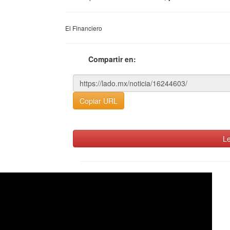
El Financiero
Compartir en:
Copiar URL
Le