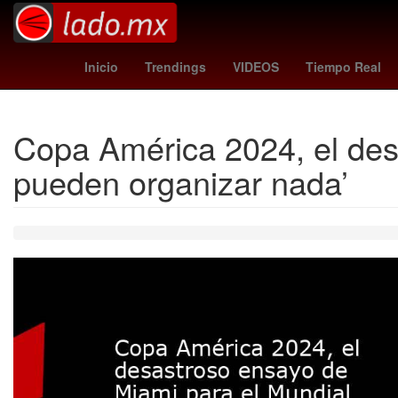
Aguascalientes
Brasil
Gob
Inicio
Trendings
VIDEOS
Tiempo Real
Copa América 2024, el des
pueden organizar nada’