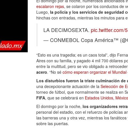
El domingo por la noche, numerosos aficionados i
escalaron rejas
, se colaron por los conductos de v
Luego,
la policía y los servicios de seguridad c
hinchas con entradas, mientras los minutos para el
LA DECIMOSEXTA.
pic.twitter.com/
— CONMEBOL Copa América™ (@C
“Esto es una tragedia; es un caos total”, dijo Fe
Aires con su familia, y pagado 4 mil 700 dólares p
entre la multitud, pero se vio obligado a retroced
acero
. “No sé
cómo esperan organizar el Mundial
Los disturbios fueron la triste culminación d
una decepcionante actuación de la
Selección de E
torneo de fútbol, que normalmente se realiza en 
FIFA
, que se celebrará en
Estados Unidos, Méxic
El domingo por la noche,
los organizadores retr
personal del estadio, con el refuerzo de policías a
las barreras una y otra vez, mientras los fanátic
sobre las puertas.