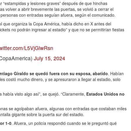
itar “estampidas y lesiones graves” después de que hinchas
s volver a abrir brevemente las puertas, se volvió a cerrar el
e personas con entradas seguían afuera, según el comunicado.
ol que organiza la Copa América, había dicho en X antes del
kets no podrán ingresar al estadio” y que no se permitirían fiestas
twitter.com/L5VjGlwRsn
opaAmerica)
July 15, 2024
ntiago Giraldo se quedó fuera con su esposa, abatido
. Habían
les costó mucho dinero, y se apresuraron a llegar al estadio, solo
 había visto algo así”, se quejó. “Claramente,
Estados Unidos no
onas se agolpaban afuera, algunas con entradas que costaban miles
ntalla gigante sobre la puerta sur del estadio.
or 1-0
. Afuera, un policía respondió cuando se le preguntó qué