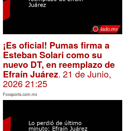
¡Es oficial! Pumas firma a
Esteban Solari como su
nuevo DT, en reemplazo de
Efraín Juárez
. 21 de Junio,
2026 21:25
Foxsports.com.mx