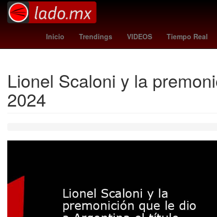
santa misa
estudiantes vs independiente
Ho
Inicio
Trendings
VIDEOS
Tiempo Real
Lionel Scaloni y la premoni
2024