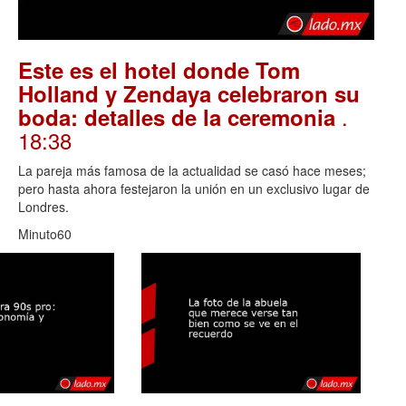
Este es el hotel donde Tom
Holland y Zendaya celebraron su
.
boda: detalles de la ceremonia
18:38
La pareja más famosa de la actualidad se casó hace meses;
pero hasta ahora festejaron la unión en un exclusivo lugar de
Londres.
Minuto60