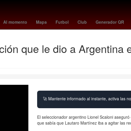
uston Rockets
Dallas Cowboys
minnesota - juárez
Stephen Curr
Al momento
Mapa
Futbol
Club
Generador QR
ción que le dio a Argentina 
🚀 Mantente informado al instante, activa las n
El seleccionador argentino Lionel Scaloni aseguró
que sabía que Lautaro Martínez iba a agitar las r