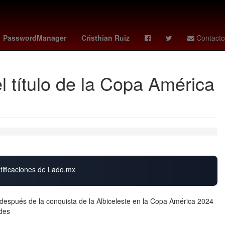
y
curry
Deadpool
botafogo vs
26 de julio
PasswordManager
Cristhian Ruiz
Contacto
el título de la Copa América
otificaciones de Lado.mx
 después de la conquista de la Albiceleste en la Copa América 2024
edes