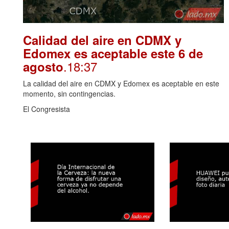
Calidad del aire en CDMX y
Edomex es aceptable este 6 de
.18:37
agosto
La calidad del aire en CDMX y Edomex es aceptable en este
momento, sin contingencias.
El Congresista