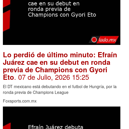
Lo perdió de último minuto: Efraín
Juárez cae en su debut en ronda
previa de Champions con Gyori
. 07 de Julio, 2026 15:25
Eto
El DT mexicano está debutando en el futbol de Hungría, por la
ronda previa de Champions League
Foxsports.com.mx