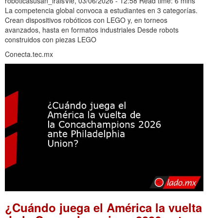
robóticasusan_iraisVie, 03/06/2026 - 12:58 Read time: 6 mins
La competencia global convoca a estudiantes en 3 categorías.
Crean dispositivos robóticos con LEGO y, en torneos
avanzados, hasta en formatos industriales Desde robots
construidos con piezas LEGO
Conecta.tec.mx
¿Cuándo juega el América la vuelta