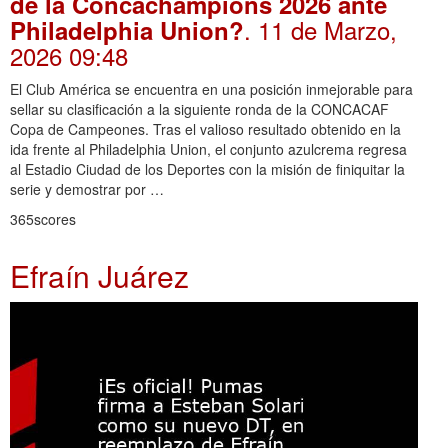
de la Concachampions 2026 ante
. 11 de Marzo,
Philadelphia Union?
2026 09:48
El Club América se encuentra en una posición inmejorable para
sellar su clasificación a la siguiente ronda de la CONCACAF
Copa de Campeones. Tras el valioso resultado obtenido en la
ida frente al Philadelphia Union, el conjunto azulcrema regresa
al Estadio Ciudad de los Deportes con la misión de finiquitar la
serie y demostrar por …
365scores
Efraín Juárez