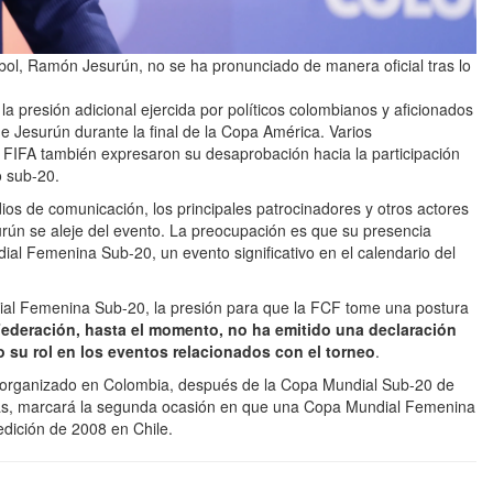
bol, Ramón Jesurún, no se ha pronunciado de manera oficial tras lo
a presión adicional ejercida por políticos colombianos y aficionados
de Jesurún durante la final de la Copa América. Varios
 FIFA también expresaron su desaprobación hacia la participación
o sub-20.
os de comunicación, los principales patrocinadores y otros actores
urún se aleje del evento. La preocupación es que su presencia
ial Femenina Sub-20, un evento significativo en el calendario del
ial Femenina Sub-20, la presión para que la FCF tome una postura
ederación, hasta el momento, no ha emitido una declaración
 su rol en los eventos relacionados con el torneo
.
FA organizado en Colombia, después de la Copa Mundial Sub-20 de
ás, marcará la segunda ocasión en que una Copa Mundial Femenina
edición de 2008 en Chile.