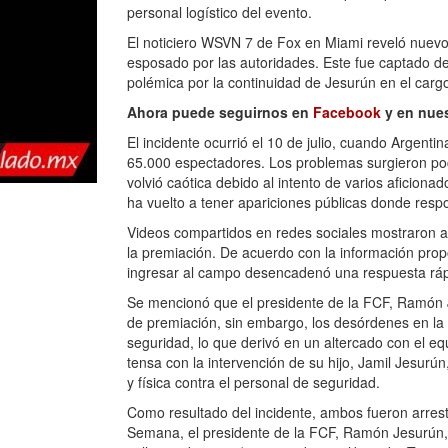
personal logístico del evento.
El noticiero WSVN 7 de Fox en Miami reveló nuevo
esposado por las autoridades. Este fue captado de
polémica por la continuidad de Jesurún en el carg
Ahora puede seguirnos en
Facebook
y en nue
El incidente ocurrió el 10 de julio, cuando Argent
65.000 espectadores. Los problemas surgieron poco 
volvió caótica debido al intento de varios aficion
ha vuelto a tener apariciones públicas donde resp
Videos compartidos en redes sociales mostraron a 
la premiación. De acuerdo con la información pro
ingresar al campo desencadenó una respuesta rápida
Se mencionó que el presidente de la FCF, Ramón J
de premiación, sin embargo, los desórdenes en la 
seguridad, lo que derivó en un altercado con el eq
tensa con la intervención de su hijo, Jamil Jesurú
y física contra el personal de seguridad.
Como resultado del incidente, ambos fueron arres
Semana, el presidente de la FCF, Ramón Jesurún,