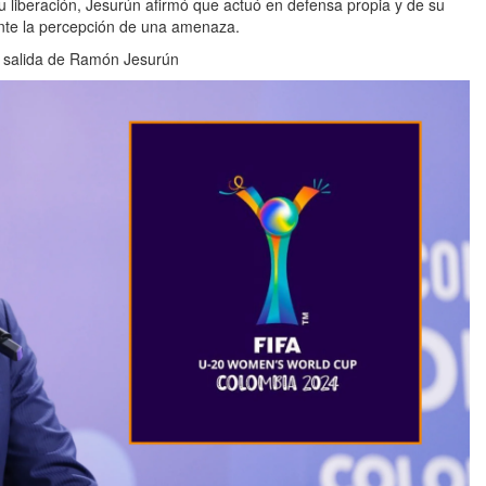
u liberación, Jesurún afirmó que actuó en defensa propia y de su
ante la percepción de una amenaza.
a salida de Ramón Jesurún