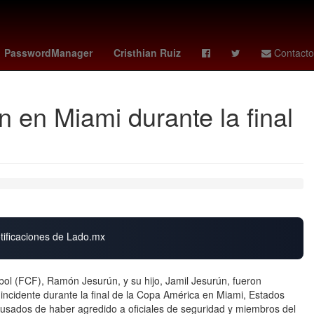
s - astros
Nuevo León
Rosario
HBO
PasswordManager
Cristhian Ruiz
Contacto
 en Miami durante la final
otificaciones de Lado.mx
ol (FCF), Ramón Jesurún, y su hijo, Jamil Jesurún, fueron
ncidente durante la final de la Copa América en Miami, Estados
cusados de haber agredido a oficiales de seguridad y miembros del