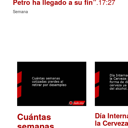
.17:27
Petro ha llegado a su fin”
Semana
Cuántas
Día Intern
la Cerveza
semanas