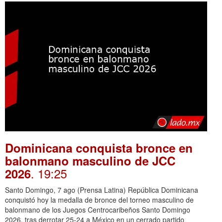
Dominicana conquista bronce en
balonmano masculino de JCC
. 19:25
2026
Santo Domingo, 7 ago (Prensa Latina) República Dominicana
conquistó hoy la medalla de bronce del torneo masculino de
balonmano de los Juegos Centrocaribeños Santo Domingo
2026, tras derrotar 25-24 a México en un cerrado partido