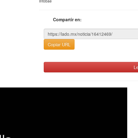
Infobae
Compartir en:
Copiar URL
Le