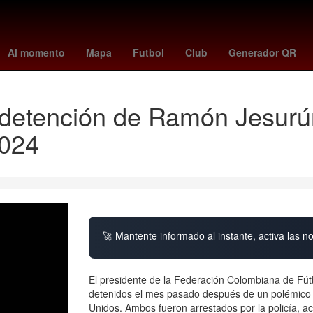
26
China
dmax mexico
27 de marzo
Juventus de Turín
padre
Al momento
Mapa
Futbol
Club
Generador QR
detención de Ramón Jesurún
2024
🚀 Mantente informado al instante, activa las n
El presidente de la Federación Colombiana de Fútb
detenidos el mes pasado después de un polémico i
Unidos. Ambos fueron arrestados por la policía, a