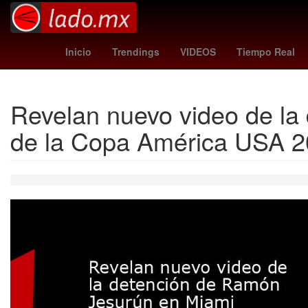
Portland Trail Blazers
santo domingo 20
Inicio
Trendings
VIDEOS
Tiempo Real
Revelan nuevo video de la 
de la Copa América USA 