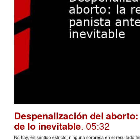
Despenalización del aborto: 
de lo inevitable
. 05:32
No hay, en sentido estricto, ninguna sorpresa en el resultado fin