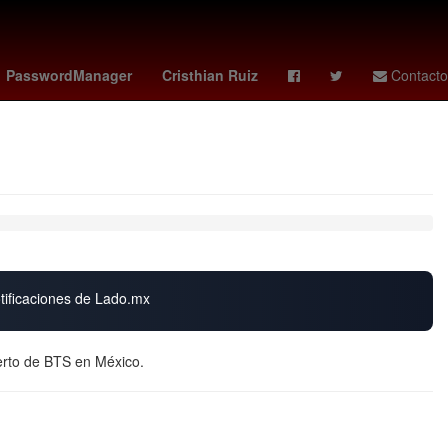
hester city - brentford
estafa
PasswordManager
Cristhian Ruiz
Contacto
S
otificaciones de Lado.mx
erto de BTS en México.