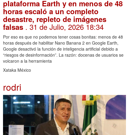
plataforma Earth y en menos de 48
horas escaló a un completo
desastre, repleto de imágenes
. 31 de Julio, 2026 18:34
falsas
Por eso es que no podemos tener cosas bonitas: menos de 48
horas después de habilitar Nano Banana 2 en Google Earth,
Google desactivó la función de inteligencia artificial debido a
“riesgos de desinformación”. La razón: docenas de usuarios se
volcaron a la herramienta
Xataka México
rodri