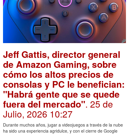
Jeff Gattis, director general
de Amazon Gaming, sobre
cómo los altos precios de
consolas y PC le benefician:
"Habrá gente que se quede
fuera del mercado"
. 25 de
Julio, 2026 10:27
Durante muchos años, jugar a videojuegos a través de la nube
ha sido una experiencia agridulce, y con el cierre de Google