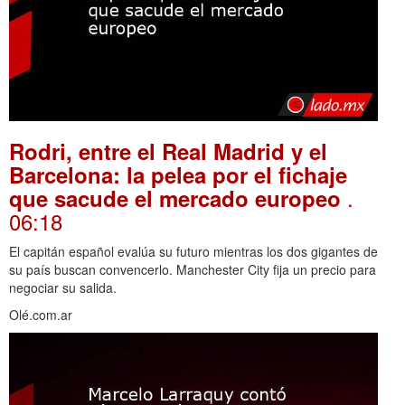
Rodri, entre el Real Madrid y el
Barcelona: la pelea por el fichaje
.
que sacude el mercado europeo
06:18
El capitán español evalúa su futuro mientras los dos gigantes de
su país buscan convencerlo. Manchester City fija un precio para
negociar su salida.
Olé.com.ar