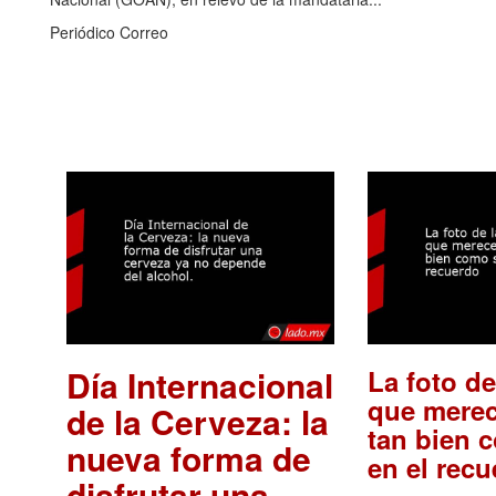
Periódico Correo
Día Internacional
La foto de
que merec
de la Cerveza: la
tan bien 
nueva forma de
en el rec
disfrutar una