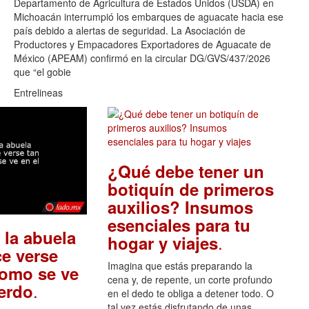
Departamento de Agricultura de Estados Unidos (USDA) en
Michoacán interrumpió los embarques de aguacate hacia ese
país debido a alertas de seguridad. La Asociación de
Productores y Empacadores Exportadores de Aguacate de
México (APEAM) confirmó en la circular DG/GVS/437/2026
que “el gobie
Entrelineas
¿Qué debe tener un
botiquín de primeros
auxilios? Insumos
esenciales para tu
 la abuela
.
hogar y viajes
e verse
Imagina que estás preparando la
como se ve
cena y, de repente, un corte profundo
.
uerdo
en el dedo te obliga a detener todo. O
tal vez estás disfrutando de unas