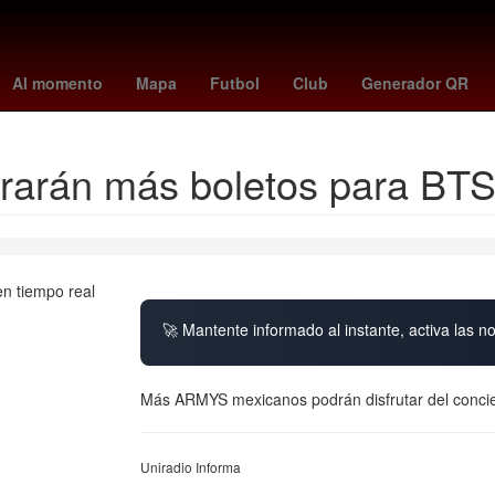
s
Temporada
rodri
Denuncia
China
Pago
Agresión
manc
Al momento
Mapa
Futbol
Club
Generador QR
rarán más boletos para BT
🚀 Mantente informado al instante, activa las n
Más ARMYS mexicanos podrán disfrutar del conci
Uniradio Informa