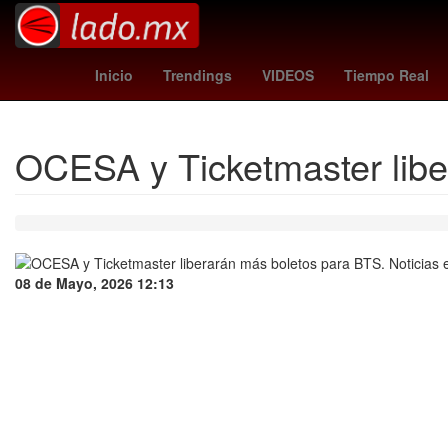
Sydney Sweeney
Lenia Batre
Inicio
Trendings
VIDEOS
Tiempo Real
OCESA y Ticketmaster libe
08 de Mayo, 2026 12:13