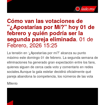
Cómo van las votaciones de
"¿Apostarías por Mí?" hoy 01 de
febrero y quién podría ser la
. 01 de
segunda pareja eliminada
Febrero, 2026 15:25
La tensión en ‘¿Apostarías por mí?’ alcanza su punto
máximo este domingo 01 de febrero. La segunda semana de
eliminaciones ha generado gran expectación entre los fans,
quienes siguen de cerca cada voto y comentario en redes
sociales.Aunque la gala estelar decidirá oficialmente qué
pareja abandona la competencia, los números de las vota
Milenio