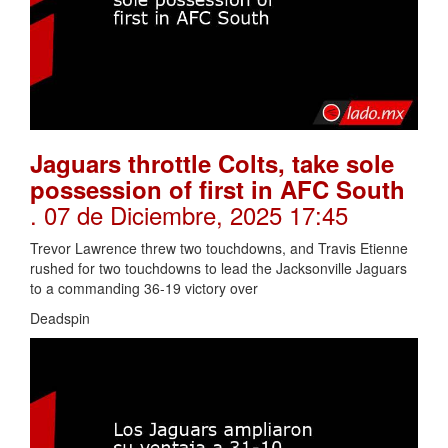
Jaguars throttle Colts, take sole
possession of first in AFC South
. 07 de Diciembre, 2025 17:45
Trevor Lawrence threw two touchdowns, and Travis Etienne
rushed for two touchdowns to lead the Jacksonville Jaguars
to a commanding 36-19 victory over
Deadspin