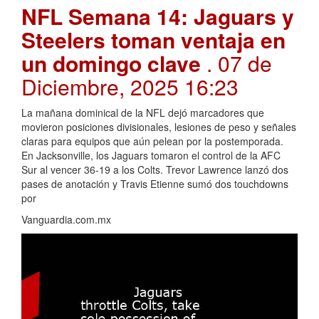
NFL Semana 14: Jaguars y
Steelers toman ventaja en
un domingo clave
. 07 de
Diciembre, 2025 16:23
La mañana dominical de la NFL dejó marcadores que
movieron posiciones divisionales, lesiones de peso y señales
claras para equipos que aún pelean por la postemporada.
En Jacksonville, los Jaguars tomaron el control de la AFC
Sur al vencer 36-19 a los Colts. Trevor Lawrence lanzó dos
pases de anotación y Travis Etienne sumó dos touchdowns
por
Vanguardia.com.mx