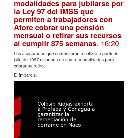
modalidades para jubilarse por
la Ley 97 del IMSS que
permiten a trabajadores con
Afore cobrar una pensión
mensual o retirar sus recursos
. 16:20
al cumplir 875 semanas
Los asegurados que comenzaron a cotizar a partir de
julio de 1997 disponen de cuatro modalidades para
cobrar su retiro.
El Imparcial