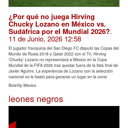
¿Por qué no juega Hirving
Chucky Lozano en México vs.
.
Sudáfrica por el Mundial 2026?
11 de Junio, 2026 12:58
El jugador franquicia del San Diego FC disputó las Copas del
Mundo de Rusia 2018 y Qatar 2022 con el Tri. Hirving
‘Chucky’ Lozano no representará a México en la Copa
Mundial de la FIFA 2026 tras quedar fuera de la lista final de
Javier Aguirre. La experiencia de Lozano con la selección
nacional no le bastó para ganarse un lugar en la consi
BolaVip Mexico
leones negros