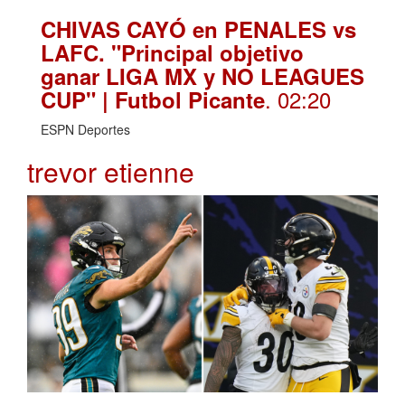
CHIVAS CAYÓ en PENALES vs
LAFC. "Principal objetivo
ganar LIGA MX y NO LEAGUES
. 02:20
CUP" | Futbol Picante
ESPN Deportes
trevor etienne