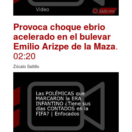
Provoca choque ebrio
acelerado en el bulevar
Emilio Arizpe de la Maza
.
02:20
Zócalo Saltillo