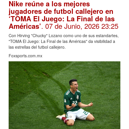
Nike reúne a los mejores
jugadores de futbol callejero en
‘TOMA El Juego: La Final de las
. 07 de Junio, 2026 23:25
Américas’
Con Hirving "Chucky" Lozano como uno de sus estandartes,
"TOMA El Juego: La Final de las Américas" da visibilidad a
las estrellas del futbol callejero.
Foxsports.com.mx