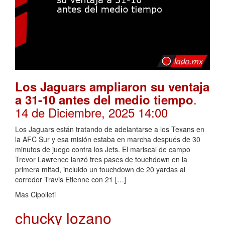
Los Jaguars ampliaron su ventaja
.
a 31-10 antes del medio tiempo
14 de Diciembre, 2025 14:00
Los Jaguars están tratando de adelantarse a los Texans en
la AFC Sur y esa misión estaba en marcha después de 30
minutos de juego contra los Jets. El mariscal de campo
Trevor Lawrence lanzó tres pases de touchdown en la
primera mitad, incluido un touchdown de 20 yardas al
corredor Travis Etienne con 21 […]
Mas Cipolleti
chucky lozano