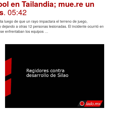
ol en Tailandia; mue.re un
s
. 05:42
dia luego de que un rayo impactara el terreno de juego,
 dejando a otras 12 personas lesionadas. El incidente ocurrió en
s se enfrentaban los equipos …