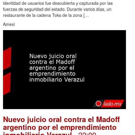
identidad de usuarios fue descubierta y capturada por las
fuerzas de seguridad del estado. Durante varios días, un
restaurante de la cadena Toks de la zona […
Amexi
Nuevo juicio oral contra el Madoff
argentino por el emprendimiento
. 22:00
inmobiliario Verazul