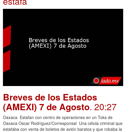
estafa
Breves de los Estados
(AMEXI) 7 de Agosto
. 20:27
Oaxaca Estafan con centro de operaciones en un Toks de
Oaxaca Oscar Rodríguez/Corresponsal Una célula criminal que
estafaba con venta de boletos de avión baratos y que robaba la