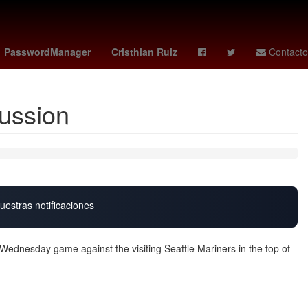
ina de la Presidencia de la República
Tierra
PasswordManager
Cristhian Ruiz
Contacto
cussion
uestras notificaciones
Wednesday game against the visiting Seattle Mariners in the top of