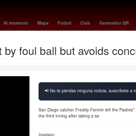
lanos
Chihuahua
Desalojo
México
Canadá
Colombia
Ofic
Al momento
Mapa
Futbol
Club
Generador QR
 by foul ball but avoids con
📢 No te pierdas ninguna noticia, suscríbete a n
San Diego catcher Freddy Fermin left the Padres" 
the third inning after taking a se
Deadspin