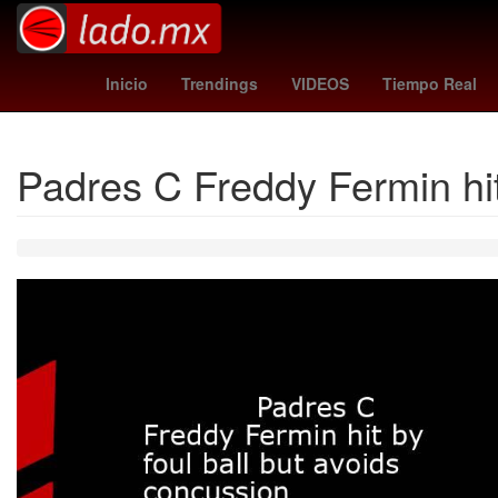
benfica - auckland city
Star Wars
Venezo
Inicio
Trendings
VIDEOS
Tiempo Real
Padres C Freddy Fermin hit