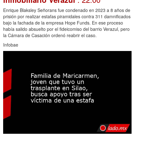
Enrique Blaksley Señorans fue condenado en 2023 a 8 años de
prisión por realizar estafas piramidales contra 311 damnificados
bajo la fachada de la empresa Hope Funds. En ese proceso
había salido absuelto por el fideicomiso del barrio Verazul, pero
la Cámara de Casación ordenó reabrir el caso.
Infobae