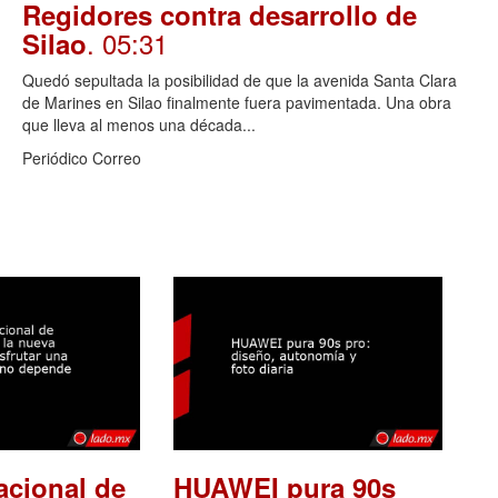
Regidores contra desarrollo de
. 05:31
Silao
Quedó sepultada la posibilidad de que la avenida Santa Clara
de Marines en Silao finalmente fuera pavimentada. Una obra
que lleva al menos una década...
Periódico Correo
acional de
HUAWEI pura 90s