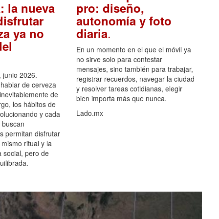
: la nueva
pro: diseño,
isfrutar
autonomía y foto
.
za ya no
diaria
el
En un momento en el que el móvil ya
no sirve solo para contestar
mensajes, sino también para trabajar,
 junio 2026.-
registrar recuerdos, navegar la ciudad
hablar de cerveza
y resolver tareas cotidianas, elegir
 inevitablemente de
bien importa más que nunca.
go, los hábitos de
Lado.mx
olucionando y cada
 buscan
es permitan disfrutar
 mismo ritual y la
 social, pero de
ilibrada.