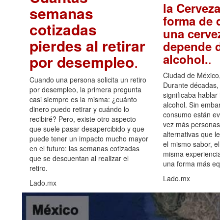
la Cerveza
semanas
forma de d
cotizadas
una cerve
pierdes al retirar
depende d
.
alcohol.
por desempleo
.
Ciudad de México,
Cuando una persona solicita un retiro
Durante décadas, 
por desempleo, la primera pregunta
significaba hablar
casi siempre es la misma: ¿cuánto
alcohol. Sin embar
dinero puedo retirar y cuándo lo
consumo están ev
recibiré? Pero, existe otro aspecto
vez más personas
que suele pasar desapercibido y que
alternativas que l
puede tener un impacto mucho mayor
el mismo sabor, el
en el futuro: las semanas cotizadas
misma experiencia
que se descuentan al realizar el
una forma más equ
retiro.
Lado.mx
Lado.mx