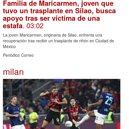
Familia de Maricarmen, joven que
tuvo un trasplante en Silao, busca
apoyo tras ser víctima de una
. 03:02
estafa
La joven Maricarmen, originaria de Silao, enfrenta una
recuperación tras recibir un trasplante de riñón en Ciudad de
México
Periódico Correo
milan