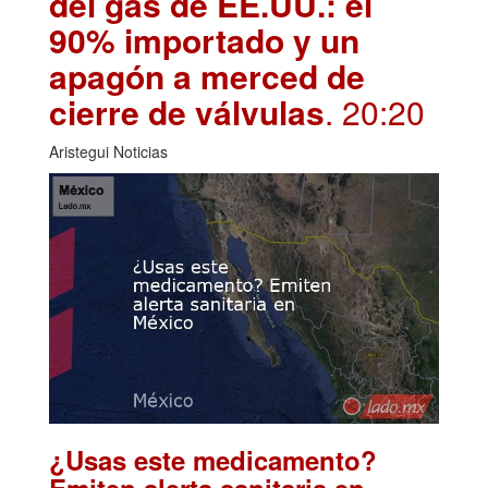
del gas de EE.UU.: el
90% importado y un
apagón a merced de
cierre de válvulas
. 20:20
Aristegui Noticias
¿Usas este medicamento?