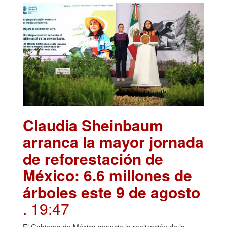
Claudia Sheinbaum
arranca la mayor jornada
de reforestación de
México: 6.6 millones de
árboles este 9 de agosto
. 19:47
El Gobierno de México anuncia la realización de la