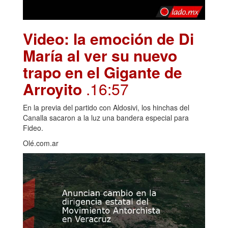
Video: la emoción de Di
María al ver su nuevo
trapo en el Gigante de
Arroyito
.16:57
En la previa del partido con Aldosivi, los hinchas del
Canalla sacaron a la luz una bandera especial para
Fideo.
Olé.com.ar