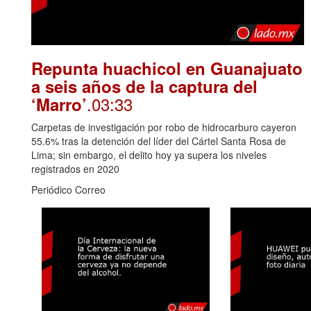
Repunta huachicol en Guanajuato
a seis años de la captura del
.03:33
‘Marro’
Carpetas de investigación por robo de hidrocarburo cayeron
55.6% tras la detención del líder del Cártel Santa Rosa de
Lima; sin embargo, el delito hoy ya supera los niveles
registrados en 2020
Periódico Correo