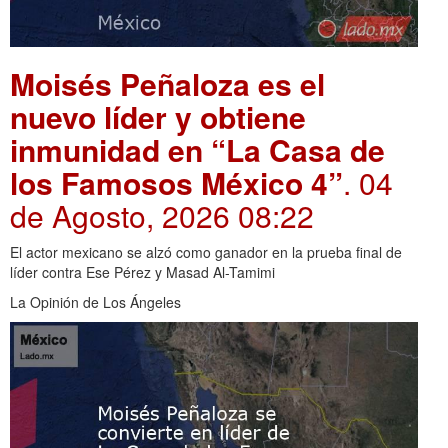
Moisés Peñaloza es el
nuevo líder y obtiene
inmunidad en “La Casa de
los Famosos México 4”
. 04
de Agosto, 2026 08:22
El actor mexicano se alzó como ganador en la prueba final de
líder contra Ese Pérez y Masad Al-Tamimi
La Opinión de Los Ángeles