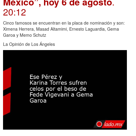
México”, hoy 6 de agosto
.
20:12
Cinco famosos se encuentran en la placa de nominación y son:
Ximena Herrera, Masad Altamimi, Ernesto Laguardia, Gema
Garoa y Memo Schutz
La Opinión de Los Ángeles