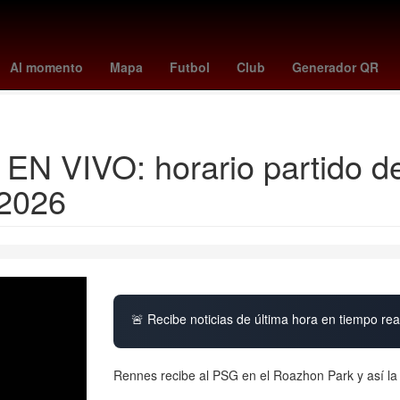
p venezuela
lafc - atlanta united
finalistas de la casa de los famos
Al momento
Mapa
Futbol
Club
Generador QR
votar casa de los famosos
tijuana - monterrey
N VIVO: horario partido de
 2026
🚨 Recibe noticias de última hora en tiempo real
Rennes recibe al PSG en el Roazhon Park y así l