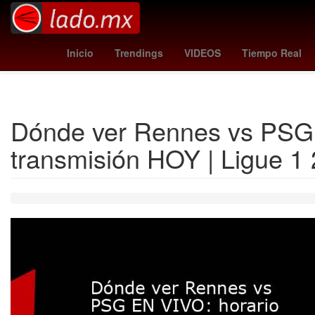
rosario central - river plate
pumas - guadalajara
donald trum
Inicio
Trendings
VIDEOS
Tiempo Real
Dónde ver Rennes vs PSG E
transmisión HOY | Ligue 1