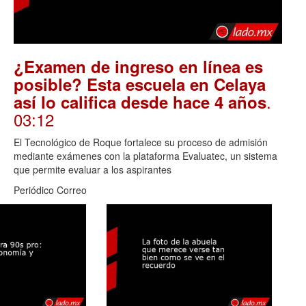
¿Examen de ingreso en línea es
posible? Esta escuela en Celaya
.
así lo califica desde hace 4 años
03:12
El Tecnológico de Roque fortalece su proceso de admisión
mediante exámenes con la plataforma Evaluatec, un sistema
que permite evaluar a los aspirantes
Periódico Correo