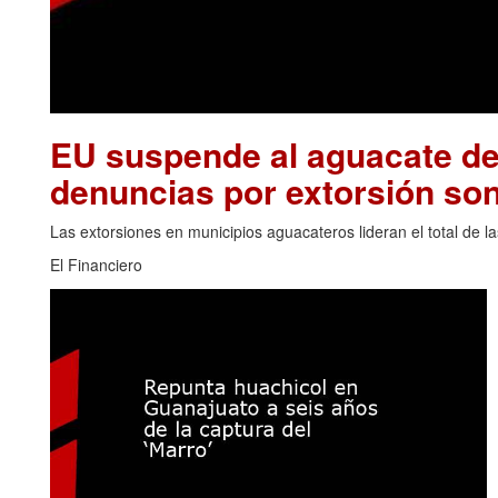
EU suspende al aguacate de
denuncias por extorsión son
Las extorsiones en municipios aguacateros lideran el total de 
El Financiero