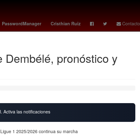
os 2025
santiago sandoval chivas
ángel azuaje
mexico canta
PasswordManager
Cristhian Ruiz
Contacto
 Dembélé, pronóstico y
. Activa las notificaciones
a Ligue 1 2025/2026 continua su marcha