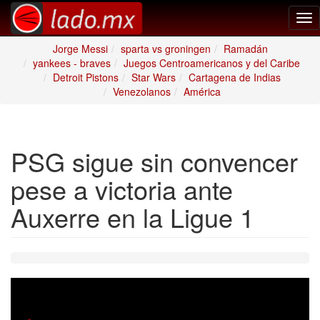
Tog
nav
Jorge Messi
sparta vs groningen
Ramadán
yankees - braves
Juegos Centroamericanos y del Caribe
Detroit Pistons
Star Wars
Cartagena de Indias
Venezolanos
América
PSG sigue sin convencer
pese a victoria ante
Auxerre en la Ligue 1