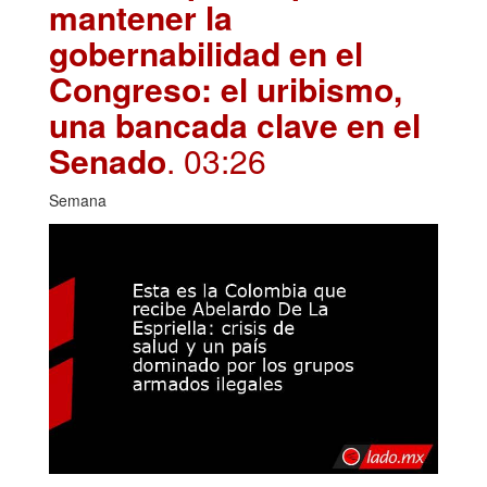
mantener la
gobernabilidad en el
Congreso: el uribismo,
una bancada clave en el
Senado
. 03:26
Semana