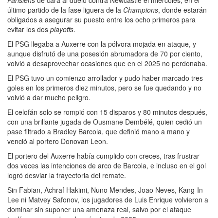
último partido de la fase liguera de la
Champions
, donde estarán
obligados a asegurar su puesto entre los ocho primeros para
evitar los dos
playoffs
.
El PSG llegaba a Auxerre con la pólvora mojada en ataque, y
aunque disfrutó de una posesión abrumadora de 70 por ciento,
volvió a desaprovechar ocasiones que en el 2025 no perdonaba.
El PSG tuvo un comienzo arrollador y pudo haber marcado tres
goles en los primeros diez minutos, pero se fue quedando y no
volvió a dar mucho peligro.
El celofán solo se rompió con 15 disparos y 80 minutos después,
con una brillante jugada de Ousmane Dembélé, quien cedió un
pase filtrado a Bradley Barcola, que definió mano a mano y
venció al portero Donovan Leon.
El portero del Auxerre había cumplido con creces, tras frustrar
dos veces las intenciones de arco de Barcola, e incluso en el gol
logró desviar la trayectoria del remate.
Sin Fabian, Achraf Hakimi, Nuno Mendes, Joao Neves, Kang-In
Lee ni Matvey Safonov, los jugadores de Luis Enrique volvieron a
dominar sin suponer una amenaza real, salvo por el ataque