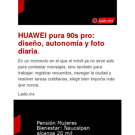
HUAWEI pura 90s pro:
diseño, autonomía y foto
.
diaria
En un momento en el que el móvil ya no sirve solo
para contestar mensajes, sino también para
trabajar, registrar recuerdos, navegar la ciudad y
resolver tareas cotidianas, elegir bien importa más
que nunca.
Lado.mx