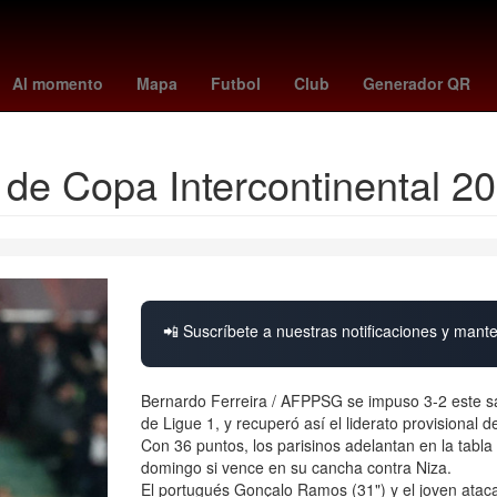
- braves
Juegos Centroamericanos y del Caribe
Detroit Pistons
Al momento
Mapa
Futbol
Club
Generador QR
l de Copa Intercontinental 2
📲 Suscríbete a nuestras notificaciones y mante
Bernardo Ferreira / AFPPSG se impuso 3-2 este sá
de Ligue 1, y recuperó así el liderato provisional 
Con 36 puntos, los parisinos adelantan en la tabla 
domingo si vence en su cancha contra Niza.
El portugués Gonçalo Ramos (31") y el joven atac