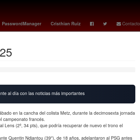
Star Wars
Cartagena de Indias
Venezolanos
América
PasswordManager
Cristhian Ruiz
Contacto
025
nte al día con las noticias más importantes
bado en la cancha del colista Metz, durante la decimosexta jornada
del campeonato francés.
al Lens (2º, 34 pts), que podría recuperar de nuevo el trono el
ante Quentin Ndjantou (39"), de 18 años, adelantaron al PSG antes