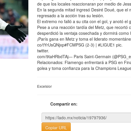
de que los locales reaccionaran por medio de Jes
En la segunda mitad ingresó Desiré Doué, que el m
regresado a la acción tras su lesión.
El extremo no falló a su cita con el gol, y anotó el 
Pese a una reacción tardía del Metz, que recortó c
desperdició la ventaja cosechada y dormirá como l
¡París gana en Metz y toma el liderato momentáneo!
co/tYrUsQNjxp#FCMPSG (2-3) | #LIGUE1 pic.
twitter.
com/9taHRbdTAj— Paris Saint-Germain (@PSG_e
Relacionados: Flamengo enfrentará a PSG en Fina
golea y toma confianza para la Champions Leagu
Excelsior
Compartir en:
Copiar URL