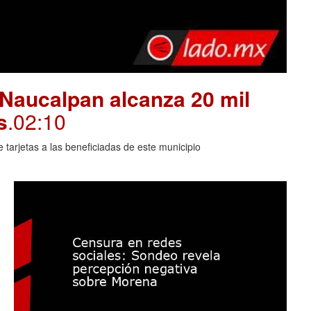
 Naucalpan alcanza 20 mil
s
.02:10
arjetas a las beneficiadas de este municipio