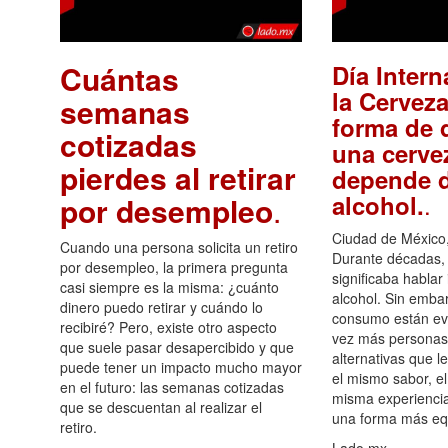
Cuántas
Día Intern
la Cerveza
semanas
forma de d
cotizadas
una cerve
pierdes al retirar
depende d
.
alcohol.
por desempleo
.
Ciudad de México,
Cuando una persona solicita un retiro
Durante décadas, 
por desempleo, la primera pregunta
significaba hablar
casi siempre es la misma: ¿cuánto
alcohol. Sin embar
dinero puedo retirar y cuándo lo
consumo están ev
recibiré? Pero, existe otro aspecto
vez más personas
que suele pasar desapercibido y que
alternativas que l
puede tener un impacto mucho mayor
el mismo sabor, el
en el futuro: las semanas cotizadas
misma experiencia
que se descuentan al realizar el
una forma más equ
retiro.
Lado.mx