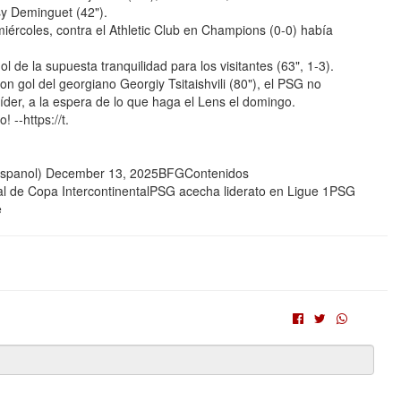
sy Deminguet (42").
iércoles, contra el Athletic Club en Champions (0-0) había
gol de la supuesta tranquilidad para los visitantes (63", 1-3).
on gol del georgiano Georgiy Tsitaishvili (80"), el PSG no
íder, a la espera de lo que haga el Lens el domingo.
 --https://t.
spanol) December 13, 2025BFGContenidos
l de Copa IntercontinentalPSG acecha liderato en Ligue 1PSG
e