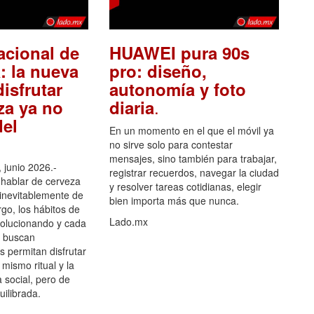
acional de
HUAWEI pura 90s
: la nueva
pro: diseño,
isfrutar
autonomía y foto
.
za ya no
diaria
el
En un momento en el que el móvil ya
no sirve solo para contestar
mensajes, sino también para trabajar,
 junio 2026.-
registrar recuerdos, navegar la ciudad
hablar de cerveza
y resolver tareas cotidianas, elegir
 inevitablemente de
bien importa más que nunca.
go, los hábitos de
Lado.mx
olucionando y cada
 buscan
es permitan disfrutar
 mismo ritual y la
 social, pero de
ilibrada.