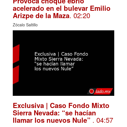
Provoca choque ebrio
acelerado en el bulevar Emilio
. 02:20
Arizpe de la Maza
Zócalo Saltillo
Exclusiva | Caso Fondo Mixto
Sierra Nevada: “se hacían
. 04:57
llamar los nuevos Nule”