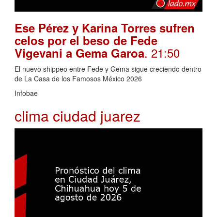
Ese Pérez y Karina Torres sufren
celos por el beso de Fede
. 21:50
Vigevani a Gema Garoa
El nuevo shippeo entre Fede y Gema sigue creciendo dentro
de La Casa de los Famosos México 2026
Infobae
clima ciudad juarez