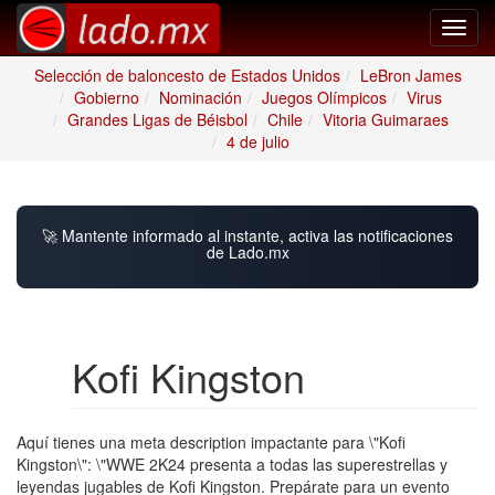
Toggl
navig
Selección de baloncesto de Estados Unidos
LeBron James
Gobierno
Nominación
Juegos Olímpicos
Virus
Grandes Ligas de Béisbol
Chile
Vitoria Guimaraes
4 de julio
🚀 Mantente informado al instante, activa las notificaciones
de Lado.mx
Kofi Kingston
Aquí tienes una meta description impactante para \"Kofi
Kingston\": \"WWE 2K24 presenta a todas las superestrellas y
leyendas jugables de Kofi Kingston. Prepárate para un evento