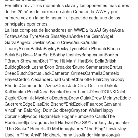
Permitirá revivir los momentos clave y los oponentes más duros
de los 20 años de carrera de John Cena en la WWE y por
primera vez en la serie, asumir el papel de cada uno de los
principales oponentes.
La lista completa de luchadores en WWE 2K23AJ StylesAkira
TozawaAlba FyreAlexa BlissAliyahAndré the GiantAngel
GarzaAngelo DawkinsApollo CrewsAsukaAustin
TheoryAxiomBatistaBayleyBecky LynchBeth PhoenixBianca
BelairBig Boss ManBig EBobby LashleyBoogeymanBooker
TBraun StrowmanBret "The Hit Man" HartBrie BellaBritish
BulldogBrock LesnarBron BreakkerBruno SammartinoBrutus
CreedButchCactus JackCameron GrimesCarmellaCarmelo
HayesCedric AlexanderChad GableCharlotte FlairChynaCody
RhodesCommander AzeezCora JadeCruz Del ToroDakota
KaiDamian PriestDana BrookeDexter LumisDieselDOINKDolph
ZigglerDominik MysterioDoudropDrew GulakDrew McIntyreEddie
GuerreroEdgeEliasEric BischoffErikEzekielFaarooqGiovanni
VinciFinn BálorGigi DolinGoldbergGrayson WallerHappy
CorbinHollywood HoganHulk HoganHumberto CarilloThe
HurricaneIlja DragunovIndi HartwellIYO SKYIvarJacy JayneJake
"The Snake" RobertsJD McDonaghJerry "The King" LawlerJey
UsoJim "The Anvil" NeidhartJimmy UsoJinder MahalJoaquin