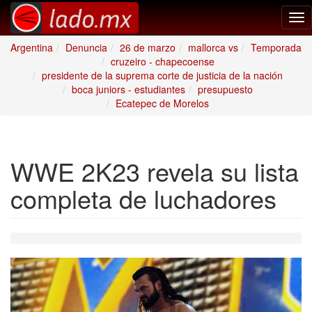
Tog
nav
Argentina
Denuncia
26 de marzo
mallorca vs
Temporada
cruzeiro - chapecoense
presidente de la suprema corte de justicia de la nación
boca juniors - estudiantes
presupuesto
Ecatepec de Morelos
WWE 2K23 revela su lista
completa de luchadores