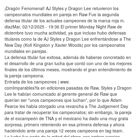
¡Dragón Fenomenal! AJ Styles y Dragon Lee retuvieron los
campeonatos mundiales en pareja en Raw Fue la segunda
defensa titular de los actuales campeones de la marca roja m.
diazMar, 02/12/2025 - 19:36 El primer Monday Night Raw de
diciembre tuvo mucha actividad, ya que incluso hubo defensas
titulares como la de AJ Styles y Dragon Lee enfrentándose a The
New Day (Kofi Kingston y Xavier Woods) por los campeonatos
mundiales en parejas.
La defensa titular fue exitosa, además de haberse concretado en
el desarrollo de una gran lucha que contó con uno de los mejores
finales de los últimos meses, mostrando el gran entendimiento de
la pareja campeona.
Entrada de los campeones | wwe.
comImparablesYa en ediciones pasadas de Raw, Styles y Dragon
Lee le habían comunicado al gerente general de Raw que
querían ser "unos campeones que luchan", por lo que Adam
Pearce les había otorgado una revancha a The Judgement Day
para tratar de recuperar los campeonatos; sin embargo, la pareja
de el excampeón de TNA y el mexicano ha dado una muy grata
sorpresa, primero reteniendo en esa primera defensa y ahora
haciéndolo ante una pareja 12 veces campeona en tag team.
La lucha fue parte de la mitad del show, con ambas parejas