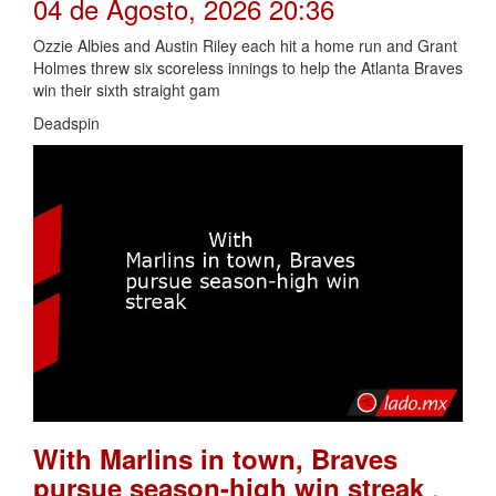
04 de Agosto, 2026 20:36
Ozzie Albies and Austin Riley each hit a home run and Grant
Holmes threw six scoreless innings to help the Atlanta Braves
win their sixth straight gam
Deadspin
With Marlins in town, Braves
.
pursue season-high win streak