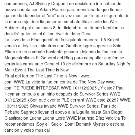
campeones, AJ Styles y Dragon Lee decidieron ir a hablar de
nueva cuenta con Adam Pearce para mencionarle que tienen
ganas de defender el "oro" una vez más, por lo que el gerente de
la marca roja decidió poner un combate titular ante los War
Raiders el próximo lunes 8 de diciembre, en donde también se
decidirá quíén es el último rival de John Cena.
La llave de la Final quedó de la siguiente manera: LA Knight
venció a Jey Uso, mientras que Gunther logró superar a Solo
Sikoa en un combate bastante pesado, dejando la final con la
Megaestrella vs El General del Ring para catapultar a quien se
verás las caras ante Cena el 13 de diciembre en Saturday Night"s
Main Event The Last Time is Now.
Final del torneo The Last Time is Now | wwe.
com WWE La victoria fue en contra de The New Day wwe.
com TE PUEDE INTERESAR WWE | 01/12/2025 ¿Y esto? Paul
Heyman empujó a un niño después de Survivor Series WWE |
01/12/2025 ¿Con qué evento PLE cerrará WWE este 2025? WWE
| 30/11/2025 Chivas invade WWE Survivor Series: Fans del
Rebaño Sagrado llevan el apoyo a la Liguilla hasta San Diego
Clasificación Lucha Lucha Libre WWE Mauricio Díaz Valdivia Te
recomendamos ¡Soy el "Sucio" Dom! Dominik Mysterio estrena
canción y video musical