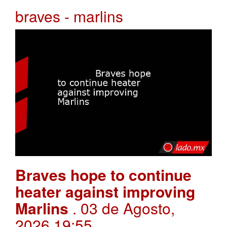
braves - marlins
Braves hope to continue
heater against improving
Marlins
. 03 de Agosto,
2026 19:55