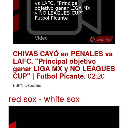
CHIVAS CAYÓ en PENALES vs
LAFC. "Principal objetivo
ganar LIGA MX y NO LEAGUES
. 02:20
CUP" | Futbol Picante
ESPN Deportes
red sox - white sox