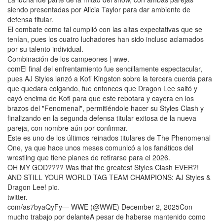
siendo presentadas por Alicia Taylor para dar ambiente de
defensa titular.
El combate como tal cumplió con las altas expectativas que se
tenían, pues los cuatro luchadores han sido incluso aclamados
por su talento individual.
Combinación de los campeones | wwe.
comEl final del enfrentamiento fue sencillamente espectacular,
pues AJ Styles lanzó a Kofi Kingston sobre la tercera cuerda para
que quedara colgando, fue entonces que Dragon Lee saltó y
cayó encima de Kofi para que este rebotara y cayera en los
brazos del "Fenomenal", permitiéndole hacer su Styles Clash y
finalizando en la segunda defensa titular exitosa de la nueva
pareja, con nombre aún por confirmar.
Este es uno de los últimos reinados titulares de The Phenomenal
One, ya que hace unos meses comunicó a los fanáticos del
wrestling que tiene planes de retirarse para el 2026.
OH MY GOD???? Was that the greatest Styles Clash EVER?!
AND STILL YOUR WORLD TAG TEAM CHAMPIONS: AJ Styles &
Dragon Lee! pic.
twitter.
com/as7byaQyFy— WWE (@WWE) December 2, 2025Con
mucho trabajo por delanteA pesar de haberse mantenido como