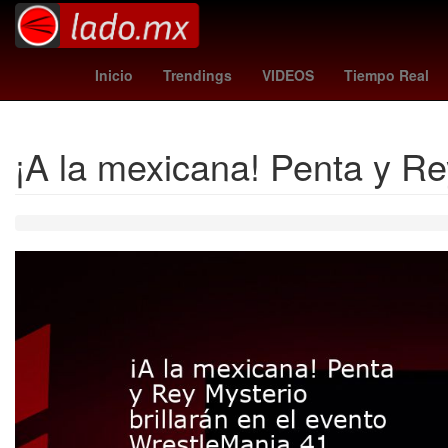
Semana Santa
Temporada
2024
Denuncia
Inicio
Trendings
VIDEOS
Tiempo Real
¡A la mexicana! Penta y Re