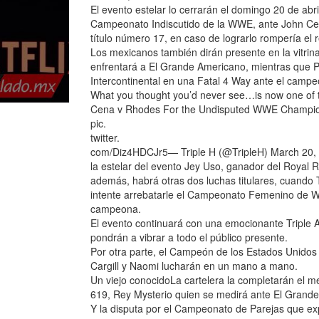
El evento estelar lo cerrarán el domingo 20 de abr
Campeonato Indiscutido de la WWE, ante John Cen
título número 17, en caso de lograrlo rompería el 
Los mexicanos también dirán presente en la vitrina
enfrentará a El Grande Americano, mientras que P
Intercontinental en una Fatal 4 Way ante el campe
What you thought you’d never see…is now one of th
Cena v Rhodes For the Undisputed WWE Champio
pic.
twitter.
com/Diz4HDCJr5— Triple H (@TripleH) March 20, 
la estelar del evento Jey Uso, ganador del Royal 
además, habrá otras dos luchas titulares, cuando
intente arrebatarle el Campeonato Femenino de WW
campeona.
El evento continuará con una emocionante Triple
pondrán a vibrar a todo el público presente.
Por otra parte, el Campeón de los Estados Unidos
Cargill y Naomi lucharán en un mano a mano.
Un viejo conocidoLa cartelera la completarán el 
619, Rey Mysterio quien se medirá ante El Grand
Y la disputa por el Campeonato de Parejas que ex