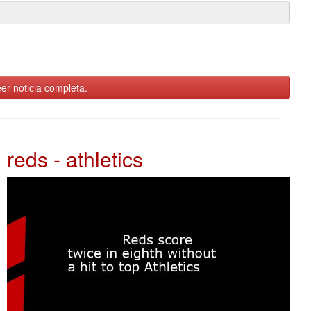
er noticia completa.
reds - athletics