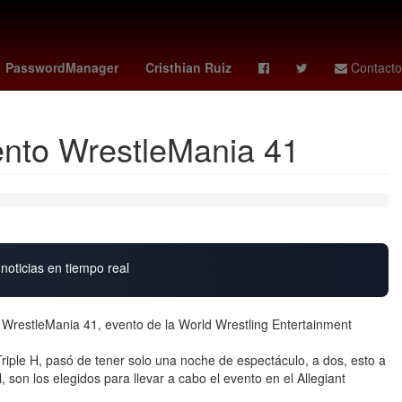
de la República
Desalojo
México
Chihuahua
PasswordManager
Cristhian Ruiz
Contacto
vento WrestleMania 41
noticias en tiempo real
 WrestleMania 41, evento de la World Wrestling Entertainment
iple H, pasó de tener solo una noche de espectáculo, a dos, esto a
 son los elegidos para llevar a cabo el evento en el Allegiant