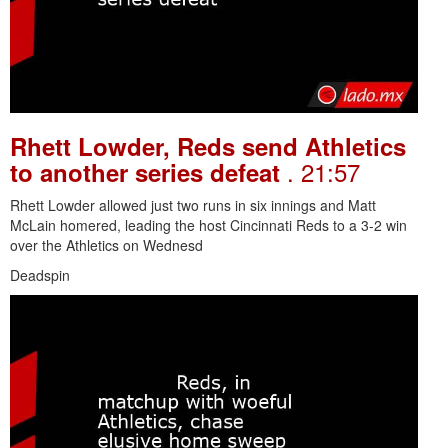
Rhett Lowder, Reds send Athletics
. 21:57
to another series defeat
Rhett Lowder allowed just two runs in six innings and Matt
McLain homered, leading the host Cincinnati Reds to a 3-2 win
over the Athletics on Wednesd
Deadspin