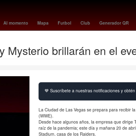
Aguascalientes
Europa League Final
Oficina de la Presidencia 
Al momento
Mapa
Futbol
Club
Generador QR
y Mysterio brillarán en el e
💙 Suscríbete a nuestras notificaciones y obtén 
La Ciudad de Las Vegas se prepara para recibir la
(WWE).
Desde hace algunos años, la empresa que dirige Tr
raíz de la pandemia; este día y mañana 20 de abril,
Stadium, casa de los Raiders.