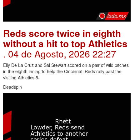
Reds score twice in eighth
without a hit to top Athletics
. 04 de Agosto, 2026 22:27
Elly De La Cruz and Sal Stewart scored on a pair of wild pitches
in the eighth inning to help the Cincinnati Reds rally past the
visiting Athletics 5-
Deadspin