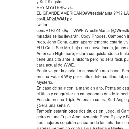
y Kofi Kingston.
REY MYSTERIO vs.
EL GRANDE AMERICANO#WrestleMania ???? LAS 
co/JLAP2tLWAU pic.
twitter.
com/R1P2Z4ts9q— WWE WrestleMania (@WrestleMan
miradas se las llevarán, Cody Rhodes, Campeón In
rudo, John Cena, quien aparentemente estaría viv
El U Can’t See Me, bajo una nueva faceta, jamás a
American Nightmare, estará conquistando su título
tiene una cita ante la historia pero no será fácil
cara actual de WWE.
Penta va por la gloria La sensación mexicana, Pen
en una Fatal 4 Way por el título Intercontinental,
Mysterio.
En caso de salir con la mano en alto, Penta se es
el título y conquistar un campeonato desde lo h
Pesado en una Triple Amenaza contra Kurt Angle 
¿Será una señal?.
También estarán otros dos títulos en juego, el C
cetro en una Triple Amenaza ante Rhea Ripley y Bi
Las mujeres seguirán acaparando las miradas cua
Parejas Femenino contra Lyra Valkyria y Bayley.