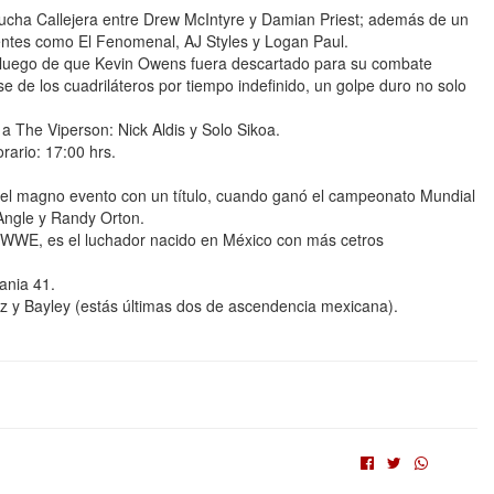
Lucha Callejera entre Drew McIntyre y Damian Priest; además de un
ntes como El Fenomenal, AJ Styles y Logan Paul.
l luego de que Kevin Owens fuera descartado para su combate
rse de los cuadriláteros por tiempo indefinido, un golpe duro no solo
a The Viperson: Nick Aldis y Solo Sikoa.
ario: 17:00 hrs.
del magno evento con un título, cuando ganó el campeonato Mundial
Angle y Randy Orton.
n WWE, es el luchador nacido en México con más cetros
ania 41.
 y Bayley (estás últimas dos de ascendencia mexicana).