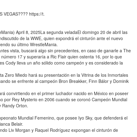
VEGAS???? https://t.
ia) April 8, 2025La segunda veladaEl domingo 20 de abril las
discutido de la WWE, quien expondrá el cinturón ante el nuevo
iendo su último WrestleMania.
ntes vista, buscará algo sin precedentes, en caso de ganarle a The
 número 17 y superaría a Ric Flair quien ostenta 16, por lo que
, pues Cody lleva un año sólido como campeón y es considerado la
ta Zero Miedo hará su presentación en la Vitrina de los Inmortales
 cuando se enfrente al campeón Bron Breakker, Finn Bálor y Dominik
tará convirtiendo en el primer luchador nacido en México en poseer
echo por Rey Mysterio en 2006 cuando se coronó Campeón Mundial
y Randy Orton.
ampeonato Mundial Femenino, que posee Iyo Sky, que defenderá el
anca Belair.
ndo Liv Morgan y Raquel Rodríguez expongan el cinturón de