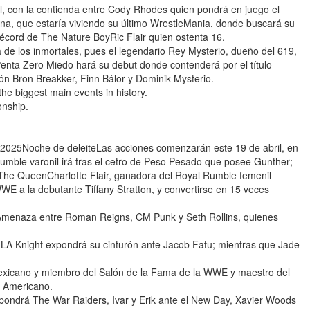
il, con la contienda entre Cody Rhodes quien pondrá en juego el
a, que estaría viviendo su último WrestleMania, donde buscará su
récord de The Nature BoyRic Flair quien ostenta 16.
 de los inmortales, pues el legendario Rey Mysterio, dueño del 619,
enta Zero Miedo hará su debut donde contenderá por el título
ón Bron Breakker, Finn Bálor y Dominik Mysterio.
e biggest main events in history.
nship.
2025Noche de deleiteLas acciones comenzarán este 19 de abril, en
Rumble varonil irá tras el cetro de Peso Pesado que posee Gunther;
 The QueenCharlotte Flair, ganadora del Royal Rumble femenil
E a la debutante Tiffany Stratton, y convertirse en 15 veces
 Amenaza entre Roman Reigns, CM Punk y Seth Rollins, quienes
 LA Knight expondrá su cinturón ante Jacob Fatu; mientras que Jade
mexicano y miembro del Salón de la Fama de la WWE y maestro del
e Americano.
pondrá The War Raiders, Ivar y Erik ante el New Day, Xavier Woods