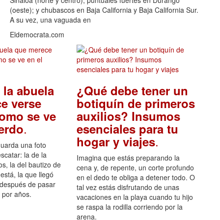
Sinaloa (norte y centro); puntuales fuertes en Durango
(oeste); y chubascos en Baja California y Baja California Sur.
A su vez, una vaguada en
Eldemocrata.com
 la abuela
¿Qué debe tener un
e verse
botiquín de primeros
como se ve
auxilios? Insumos
.
uerdo
esenciales para tu
.
hogar y viajes
guarda una foto
scatar: la de la
Imagina que estás preparando la
s, la del bautizo de
cena y, de repente, un corte profundo
está, la que llegó
en el dedo te obliga a detener todo. O
 después de pasar
tal vez estás disfrutando de unas
por años.
vacaciones en la playa cuando tu hijo
se raspa la rodilla corriendo por la
arena.