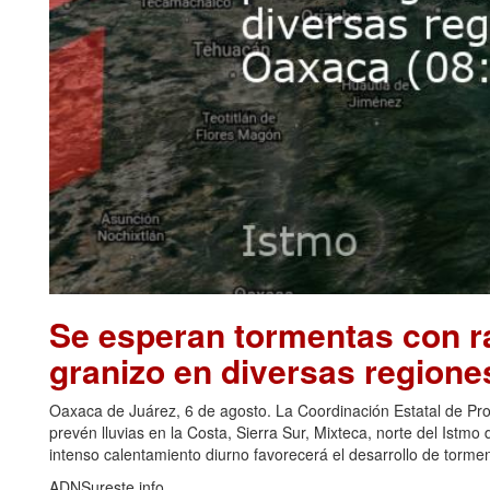
Se esperan tormentas con ra
granizo en diversas regione
Oaxaca de Juárez, 6 de agosto. La Coordinación Estatal de Pr
prevén lluvias en la Costa, Sierra Sur, Mixteca, norte del Ist
intenso calentamiento diurno favorecerá el desarrollo de torm
ADNSureste.info