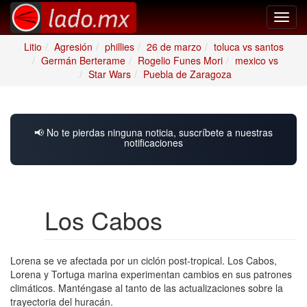
Toggl
navig
Litio
Agresión
phillies
26 de marzo
toluca vs santos
Germán Berterame
Rogelio Funes Mori
mexico vs
Star Wars
Puebla de Zaragoza
📢 No te pierdas ninguna noticia, suscríbete a nuestras
notificaciones
Los Cabos
Lorena se ve afectada por un ciclón post-tropical. Los Cabos,
Lorena y Tortuga marina experimentan cambios en sus patrones
climáticos. Manténgase al tanto de las actualizaciones sobre la
trayectoria del huracán.