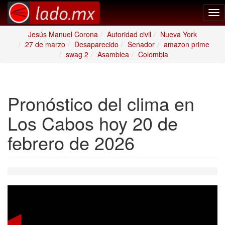
Tog
nav
Jesús Manuel Corona
Autoridad civil
Nueva York
27 de marzo
Desaparecido
Senador
amazon prime
swag 2
Asamblea
Colombia
Pronóstico del clima en
Los Cabos hoy 20 de
febrero de 2026