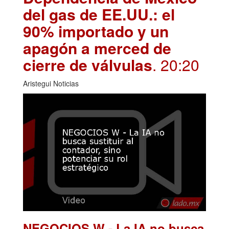
del gas de EE.UU.: el
90% importado y un
apagón a merced de
cierre de válvulas
. 20:20
Aristegui Noticias
NEGOCIOS W - La IA no busca